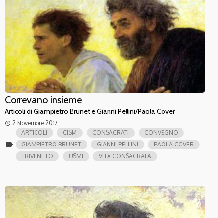
Correvano insieme
Articoli di Giampietro Brunet e Gianni Pellini/Paola Cover
2 Novembre 2017
access_time
ARTICOLI
CISM
CONSACRATI
CONVEGNO
label
GIAMPIETRO BRUNET
GIANNI PELLINI
PAOLA COVER
TRIVENETO
USMI
VITA CONSACRATA