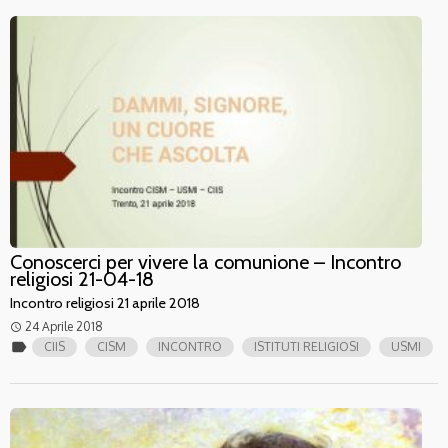
Conoscerci per vivere la comunione – Incontro
religiosi 21-04-18
Incontro religiosi 21 aprile 2018
24 Aprile 2018
access_time
label
CIIS
CISM
INCONTRO
ISTITUTI RELIGIOSI
USMI