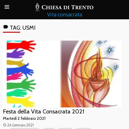
Vita consacrata
label
TAG:
USMI
Festa della Vita Consacrata 2021
Martedì 2 febbraio 2021
26 Gennaio 2021
access_time