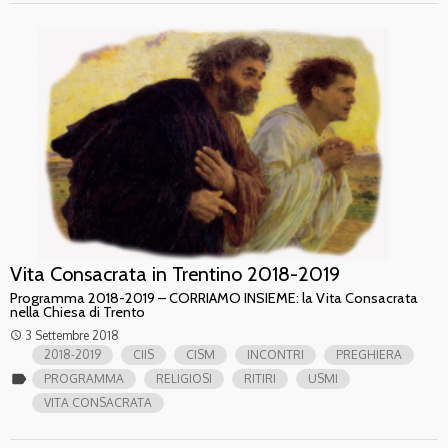
Vita Consacrata in Trentino 2018-2019
Programma 2018-2019 – CORRIAMO INSIEME: la Vita Consacrata
nella Chiesa di Trento
3 Settembre 2018
access_time
2018-2019
CIIS
CISM
INCONTRI
PREGHIERA
label
PROGRAMMA
RELIGIOSI
RITIRI
USMI
VITA CONSACRATA