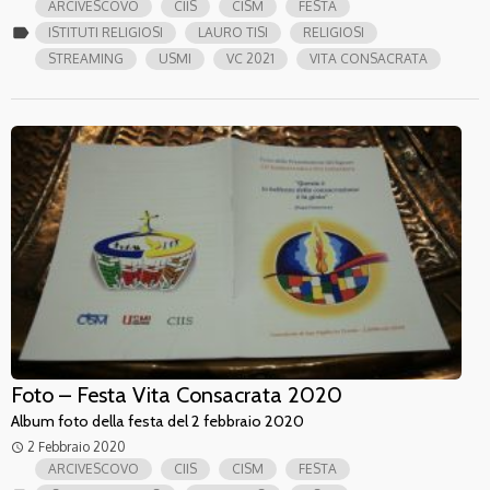
ARCIVESCOVO
CIIS
CISM
FESTA
label
ISTITUTI RELIGIOSI
LAURO TISI
RELIGIOSI
STREAMING
USMI
VC 2021
VITA CONSACRATA
Foto – Festa Vita Consacrata 2020
Album foto della festa del 2 febbraio 2020
2 Febbraio 2020
access_time
ARCIVESCOVO
CIIS
CISM
FESTA