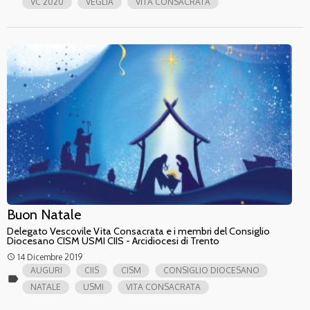
VC 2020
VEGLIA
VITA CONSACRATA
Buon Natale
Delegato Vescovile Vita Consacrata e i membri del Consiglio
Diocesano CISM USMI CIIS - Arcidiocesi di Trento
14 Dicembre 2019
access_time
AUGURI
CIIS
CISM
CONSIGLIO DIOCESANO
label
NATALE
USMI
VITA CONSACRATA