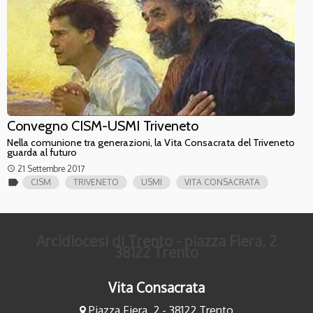
Convegno CISM-USMI Triveneto
Nella comunione tra generazioni, la Vita Consacrata del Triveneto
guarda al futuro
21 Settembre 2017
access_time
label
CISM
TRIVENETO
USMI
VITA CONSACRATA
Arcidiocesi di Trento - piazza Fiera, 2
38122 Trento
Vita Consacrata
Piazza Fiera, 2 - 38122 Trento