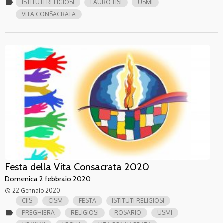
label
ISTITUTI RELIGIOSI
LAURO TISI
USMI
VITA CONSACRATA
Festa della Vita Consacrata 2020
Domenica 2 febbraio 2020
22 Gennaio 2020
access_time
CIIS
CISM
FESTA
ISTITUTI RELIGIOSI
label
PREGHIERA
RELIGIOSI
ROSARIO
USMI