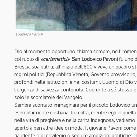
Lodovico Pavoni
Dio al momento opportuno chiama sempre, nell’immenso ca
col ruolo di
«carismatici»
.
San Lodovico Pavoni
fu uno d
Brescia sua patria, all’inizio dell’800 viveva un quadro 
regimi politici (Repubblica Veneta, Governo provvisorio
profondi nelle istituzioni e nei costumi. L’uomo di Dio 
l’urgenza di salvezza contenuta. Coerente a sé stesso e
solo le scorciatoie del Vangelo.
Sembra scontato immaginare per il piccolo Lodovico un’i
esemplarmente cristiana. In realtà, mentre egli in quella
nella vita di preghiera e nella carità ingegnosa, vediamo 
aperto a ben altre idee di moda. Il giovane Pavoni come 
gaudente o di privilegio o seguire ambizioni politiche; i