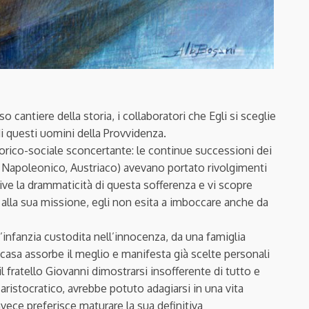
ntiere della storia, i collaboratori che Egli si sceglie
i questi uomini della Provvidenza.
storico-sociale sconcertante: le continue successioni dei
, Napoleonico, Austriaco) avevano portato rivolgimenti
vive la drammaticità di questa sofferenza e vi scopre
 alla sua missione, egli non esita a imboccare anche da
nfanzia custodita nell’innocenza, da una famiglia
 casa assorbe il meglio e manifesta già scelte personali
il fratello Giovanni dimostrarsi insofferente di tutto e
aristocratico, avrebbe potuto adagiarsi in una vita
nvece preferisce maturare la sua definitiva