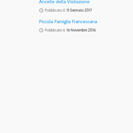
Ancelle della Visitazione
access_time
Pubblicato il:
11 Gennaio 2017
Piccola Famiglia Francescana
access_time
Pubblicato il:
16 Novembre 2016