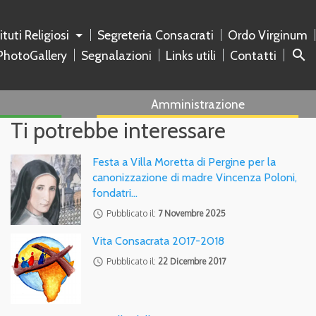
tituti Religiosi
Segreteria Consacrati
Ordo Virginum
search
PhotoGallery
Segnalazioni
Links utili
Contatti
Amministrazione
Ti potrebbe interessare
Festa a Villa Moretta di Pergine per la
canonizzazione di madre Vincenza Poloni,
fondatri…
access_time
Pubblicato il:
7 Novembre 2025
Vita Consacrata 2017-2018
access_time
Pubblicato il:
22 Dicembre 2017