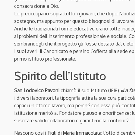
consacrazione a Dio.
Lo preoccupano soprattutto i giovani, che dopo l’abolizio
sostegno, ma appunto per questo bisognosi di lavorare per
Anche le tradizionali forme educative erano tutte inad
ai problemi dell’inserimento professionale e sociale. Cos
sembrandogli che il progetto gli fosse dettato dal cielo 
i suoi averi, il Canonicato e persino l’offerta alla sede 
primo istituto professionale.
Spirito dell’Istituto
San Lodovico Pavoni
chiamò il suo Istituto (1818)
«La fam
i diversi laboratori, la tipografia attira la sua cura parti
capaci un ottimo lavoro, ma perché con essa può contrib
istituzione meritò al Fondatore plauso e onorificenze; lu
suscitare validi collaboratori e garantirne la continuità.
Nascono così i
Figli di Maria Immacolata
: l’otto dicemb