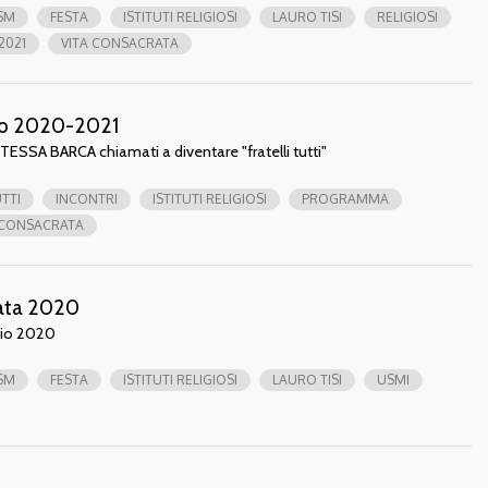
SM
FESTA
ISTITUTI RELIGIOSI
LAURO TISI
RELIGIOSI
2021
VITA CONSACRATA
ino 2020-2021
SA BARCA chiamati a diventare "fratelli tutti"
UTTI
INCONTRI
ISTITUTI RELIGIOSI
PROGRAMMA
 CONSACRATA
rata 2020
aio 2020
SM
FESTA
ISTITUTI RELIGIOSI
LAURO TISI
USMI