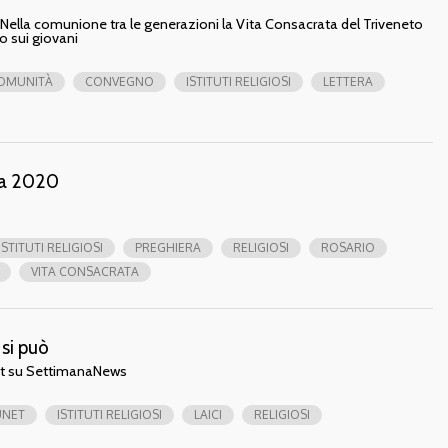
ella comunione tra le generazioni la Vita Consacrata del Triveneto
o sui giovani
OMUNITÀ
CONVEGNO
ISTITUTI RELIGIOSI
LETTERA
ta 2020
ISTITUTI RELIGIOSI
PREGHIERA
RELIGIOSI
ROSARIO
VITA CONSACRATA
 si può
et su SettimanaNews
UNET
ISTITUTI RELIGIOSI
LAICI
RELIGIOSI