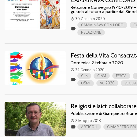
CAMMINAVA CON LORO
Relazione Convegno 19-10-2019 – N
guarda al futuro a partire dal Sinod
30 Gennaio 2020
access_time
CAMMINAVA CON LORO
C
label
RELAZIONE
Festa della Vita Consacra
Domenica 2 febbraio 2020
22 Gennaio 2020
access_time
CIIS
CISM
FESTA
label
USMI
VC 2020
VEGLIA
Religiosi e laici: collaborare
Pubblicazione di Giampietro Brun
2 Maggio 2018
access_time
label
ARTICOLI
GIAMPIETRO BR