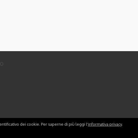
to
ntificativo dei cookie. Per saperne di più leggi l'
informativa privacy
.