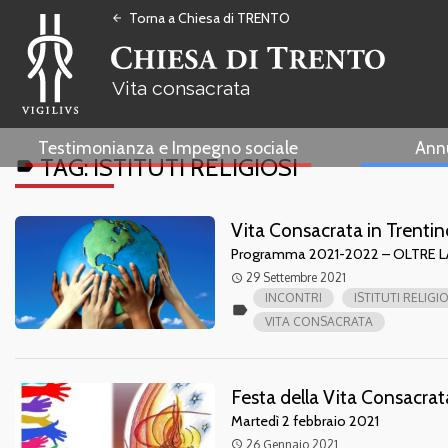
Torna a Chiesa di TRENTO
arrow_back
Vita consacrata
Testimonianza e Impegno sociale
Ann
TAG:
ISTITUTI RELIGIOSI
label
Vita Consacrata in Trent
Programma 2021-2022 – OLTRE LA 
29 Settembre 2021
access_time
INCONTRI
ISTITUTI RELIGIO
label
VITA CONSACRATA
Festa della Vita Consacra
Martedì 2 febbraio 2021
26 Gennaio 2021
access_time