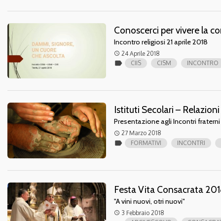
Conoscerci per vivere la c
Incontro religiosi 21 aprile 2018
24 Aprile 2018
access_time
label
CIIS
CISM
INCONTRO
Istituti Secolari – Relazio
Presentazione agli Incontri fratern
27 Marzo 2018
access_time
label
FORMATIVI
INCONTRI
Festa Vita Consacrata 20
"A vini nuovi, otri nuovi"
3 Febbraio 2018
access_time