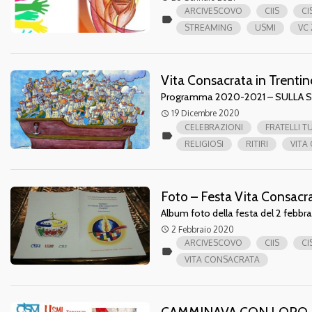
ARCIVESCOVO
CIIS
CI
label
STREAMING
USMI
VC 
Vita Consacrata in Trent
Programma 2020-2021 – SULLA STES
19 Dicembre 2020
access_time
CELEBRAZIONI
FRATELLI T
label
RELIGIOSI
RITIRI
VITA
Foto – Festa Vita Consac
Album foto della festa del 2 febbr
2 Febbraio 2020
access_time
ARCIVESCOVO
CIIS
CI
label
VITA CONSACRATA