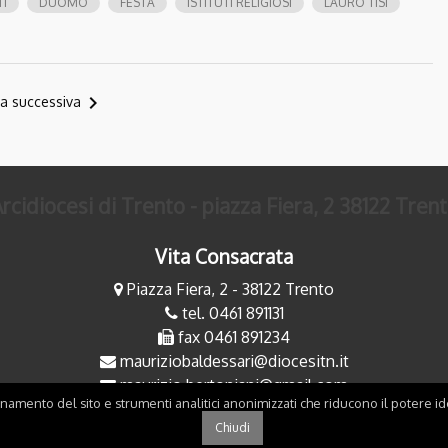
I
DUOMO
FESTA
ISTITUTI RELIGIOSI
LAURO TISI
navigate_next
a successiva
rcidiocesi di Trento - piazza Fiera, 2 38122 Tren
Vita Consacrata
Piazza Fiera, 2 - 38122 Trento
tel. 0461 891131
fax 0461 891234
mauriziobaldessari@diocesitn.it
maurizio.bertoniani@gmail.com
onamento del sito e strumenti analitici anonimizzati che riducono il potere ide
Chiudi