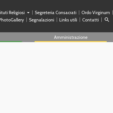
tituti Religiosi
Segreteria Consacrati
Ordo Virginum
search
PhotoGallery
Segnalazioni
Links utili
Contatti
Amministrazione