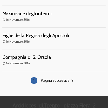
Missionarie degli infermi
16 Novembre 2016
access_time
Figlie della Regina degli Apostoli
16 Novembre 2016
access_time
Compagnia di S. Orsola
16 Novembre 2016
access_time
navigate_next
1
Pagina successiva
Arcidiocesi di Trento - piazza Fiera, 2