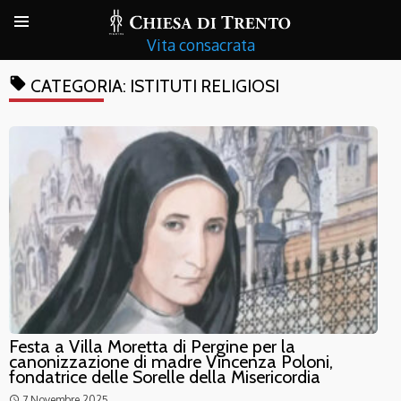
Vita consacrata
local_offer
CATEGORIA:
ISTITUTI RELIGIOSI
Festa a Villa Moretta di Pergine per la
canonizzazione di madre Vincenza Poloni,
fondatrice delle Sorelle della Misericordia
7 Novembre 2025
access_time