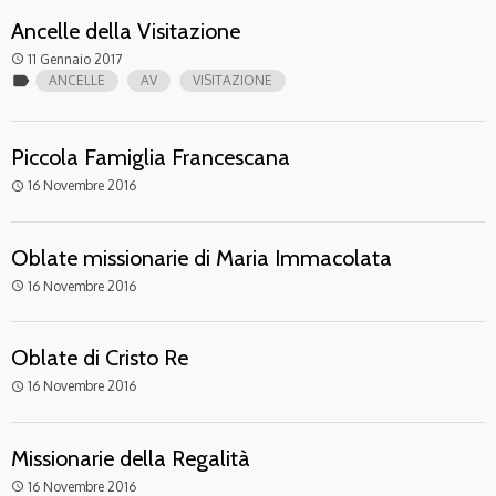
Ancelle della Visitazione
11 Gennaio 2017
access_time
label
ANCELLE
AV
VISITAZIONE
Piccola Famiglia Francescana
16 Novembre 2016
access_time
Oblate missionarie di Maria Immacolata
16 Novembre 2016
access_time
Oblate di Cristo Re
16 Novembre 2016
access_time
Missionarie della Regalità
16 Novembre 2016
access_time