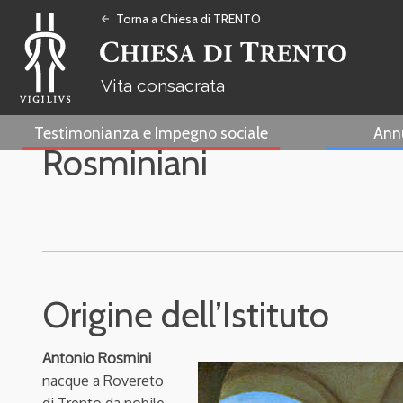
Torna a Chiesa di TRENTO
arrow_back
Vita consacrata
Testimonianza e Impegno sociale
Ann
Rosminiani
Origine dell’Istituto
Antonio Rosmini
nacque a Rovereto