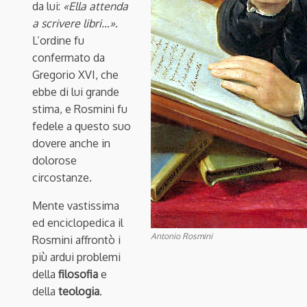
da lui:
«Ella attenda
a scrivere libri…»
.
L’ordine fu
confermato da
Gregorio XVI, che
ebbe di lui grande
stima, e Rosmini fu
fedele a questo suo
dovere anche in
dolorose
circostanze.
Mente vastissima
ed enciclopedica il
Antonio Rosmini
Rosmini affrontò i
più ardui problemi
della
filosofia
e
della
teologia
.