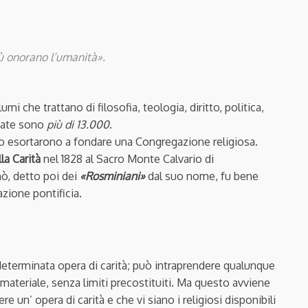
iù onorano l’umanità».
 che trattano di filosofia, teologia, diritto, politica,
icate sono
più di 13.000
.
lo esortarono a fondare una Congregazione religiosa.
lla Carità
nel 1828 al Sacro Monte Calvario di
mò, detto poi dei
«Rosminiani»
dal suo nome, fu bene
zione pontificia.
determinata opera di carità; può intraprendere qualunque
e materiale, senza limiti precostituiti. Ma questo avviene
e un’ opera di carità e che vi siano i religiosi disponibili