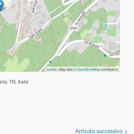
Leaflet
| Map data ©
OpenStreetMap
contributors
o, TN, Italia
Articolo successivo
navigate_next