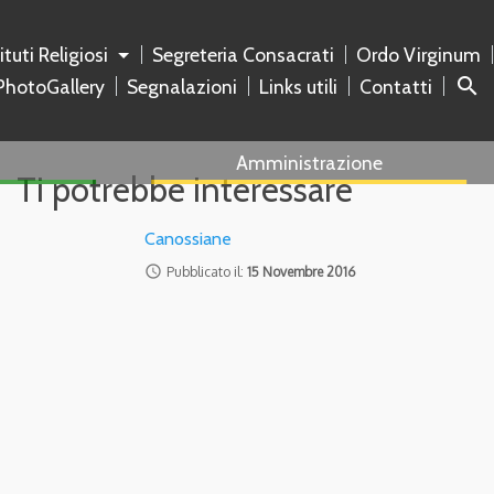
tituti Religiosi
Segreteria Consacrati
Ordo Virginum
search
PhotoGallery
Segnalazioni
Links utili
Contatti
Amministrazione
Ti potrebbe interessare
Canossiane
access_time
Pubblicato il:
15 Novembre 2016