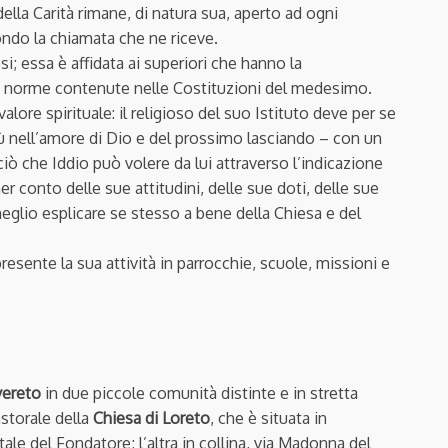
ella Carità rimane, di natura sua, aperto ad ogni
ondo la chiamata che ne riceve.
osi; essa è affidata ai superiori che hanno la
lle norme contenute nelle Costituzioni del medesimo.
valore spirituale: il religioso del suo Istituto deve per se
iù nell’amore di Dio e del prossimo lasciando – con un
ciò che Iddio può volere da lui attraverso l’indicazione
r conto delle sue attitudini, delle sue doti, delle sue
meglio esplicare se stesso a bene della Chiesa e del
presente la sua attività in parrocchie, scuole, missioni e
ereto
in due piccole comunità distinte e in stretta
astorale della
Chiesa di Loreto
, che è situata in
tale del Fondatore; l’altra in collina, via Madonna del