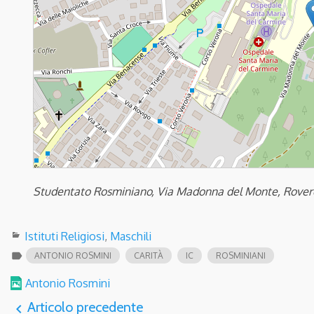
Studentato Rosminiano, Via Madonna del Monte, Roveret
Istituti Religiosi
,
Maschili
label
ANTONIO ROSMINI
CARITÀ
IC
ROSMINIANI
Antonio Rosmini
Articolo precedente
navigate_before