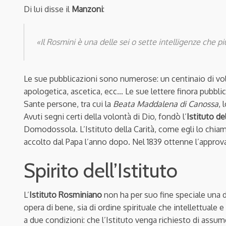
Di lui disse il
Manzoni
:
«Il Rosmini è una delle sei o sette intelligenze che p
Le sue pubblicazioni sono numerose: un centinaio di volumi
apologetica, ascetica, ecc… Le sue lettere finora pubbl
Sante persone, tra cui la
Beata Maddalena di Canossa
, 
Avuti segni certi della volontà di Dio, fondò l’
Istituto de
Domodossola. L’Istituto della Carità, come egli lo chia
accolto dal Papa l’anno dopo. Nel 1839 ottenne l’approva
Spirito dell’Istituto
L’
Istituto Rosminiano
non ha per suo fine speciale una 
opera di bene, sia di ordine spirituale che intellettuale 
a due condizioni: che l’Istituto venga richiesto di assumer