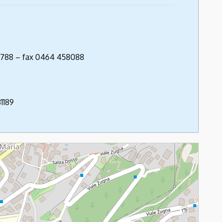
20788 – fax 0464 458088
1189