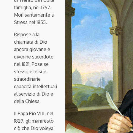
di Trento da nobile
famiglia, nel 1797.
Morì santamente a
Stresa nel 1855.
Rispose alla
chiamata di Dio
ancora giovane e
divenne sacerdote
nel 1821. Pose se
stesso e le sue
straordinarie
capacità intellettuali
al servizio di Dio e
della Chiesa.
Il Papa Pio VIII, nel
1829, gli manifestò
ciò che Dio voleva