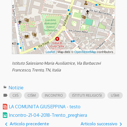
Leaflet
| Map data ©
OpenStreetMap
contributors
Istituto Salesiano Maria Ausiliatrice, Via Barbacovi
Francesco, Trento, TN, Italia
Notizie
label
CIIS
CISM
INCONTRO
ISTITUTI RELIGIOSI
USMI
LA COMUNITA GIUSEPPINA - testo
Incontro-21-04-2018-Trento_preghiera
navigate_before
navigate_next
Articolo precedente
Articolo successivo