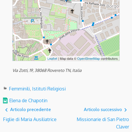
Leaflet
| Map data ©
OpenStreetMap
contributors
Via Zotti, 19, 38068 Rovereto TN, Italia
Femminili
,
Istituti Religiosi
Elena de Chapotin
navigate_before
navigate_next
Articolo precedente
Articolo successivo
Figlie di Maria Ausiliatrice
Missionarie di San Pietro
Claver