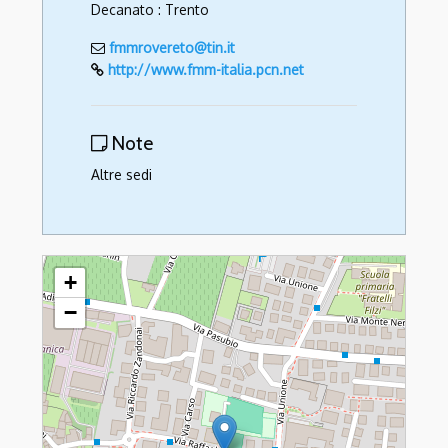
Decanato : Trento
fmmrovereto@tin.it
http://www.fmm-italia.pcn.net
Note
Altre sedi
Francescane Missionarie di Maria
+
−