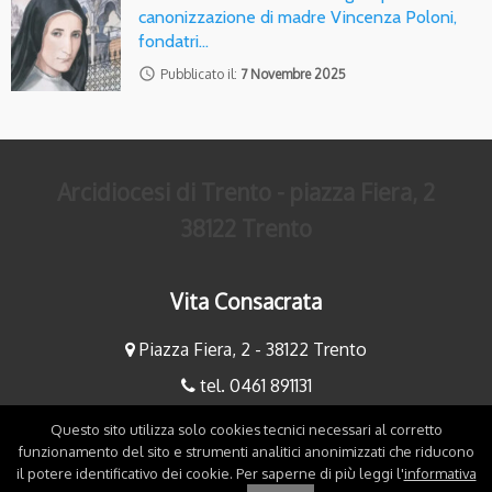
canonizzazione di madre Vincenza Poloni,
fondatri…
access_time
Pubblicato il:
7 Novembre 2025
Arcidiocesi di Trento - piazza Fiera, 2
38122 Trento
Vita Consacrata
Piazza Fiera, 2 - 38122 Trento
tel. 0461 891131
fax 0461 891234
Questo sito utilizza solo cookies tecnici necessari al corretto
funzionamento del sito e strumenti analitici anonimizzati che riducono
mauriziobaldessari@diocesitn.it
il potere identificativo dei cookie. Per saperne di più leggi l'
informativa