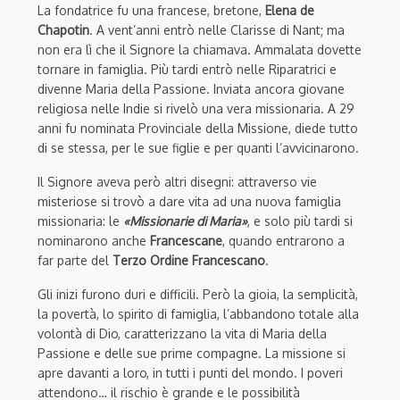
La fondatrice fu una francese, bretone,
Elena de
Chapotin
. A vent’anni entrò nelle Clarisse di Nant; ma
non era lì che il Signore la chiamava. Ammalata dovette
tornare in famiglia. Più tardi entrò nelle Riparatrici e
divenne Maria della Passione. Inviata ancora giovane
religiosa nelle Indie si rivelò una vera missionaria. A 29
anni fu nominata Provinciale della Missione, diede tutto
di se stessa, per le sue figlie e per quanti l’avvicinarono.
Il Signore aveva però altri disegni: attraverso vie
misteriose si trovò a dare vita ad una nuova famiglia
missionaria: le
«Missionarie di Maria»
, e solo più tardi si
nominarono anche
Francescane
, quando entrarono a
far parte del
Terzo Ordine Francescano
.
Gli inizi furono duri e difficili. Però la gioia, la semplicità,
la povertà, lo spirito di famiglia, l’abbandono totale alla
volontà di Dio, caratterizzano la vita di Maria della
Passione e delle sue prime compagne. La missione si
apre davanti a loro, in tutti i punti del mondo. I poveri
attendono… il rischio è grande e le possibilità