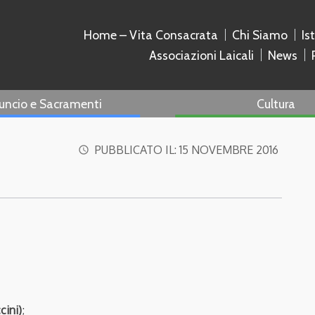
Home – Vita Consacrata
Chi Siamo
Is
Associazioni Laicali
News
uncio e Sacramenti
Cultura
PUBBLICATO IL:
15 NOVEMBRE 2016
access_time
cini)
;