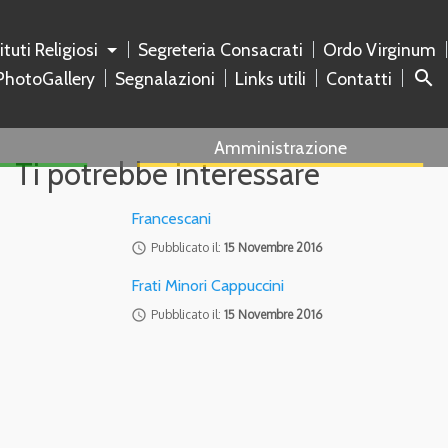
tituti Religiosi
Segreteria Consacrati
Ordo Virginum
search
PhotoGallery
Segnalazioni
Links utili
Contatti
Amministrazione
Ti potrebbe interessare
Francescani
access_time
Pubblicato il:
15 Novembre 2016
Frati Minori Cappuccini
access_time
Pubblicato il:
15 Novembre 2016