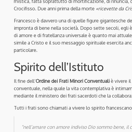
mistica, fatta soprattutto di mortificazione, di rinuncia, 
Crocifisso. Due anni prima della morte
«ricevette da Cris
Francesco è davvero una di quelle figure gigantesche del
impronta di bene nella società. Dopo sette secoli, egli 
di amore e di fratellanza universale è quanto mai attuale
simile a Cristo e il suo messaggio spirituale esercita anc
particolare.
Spirito dell’Istituto
Il fine dell’
Ordine dei Frati Minori Conventuali
è vivere il
conventuale, nella quale la vita contemplativa è intimame
mediante il ministero dei frati sacerdoti che la collaboraz
Tutti i frati sono chiamati a vivere lo spirito francescan
“nell’amare con amore indiviso Dio sommo bene, il cu