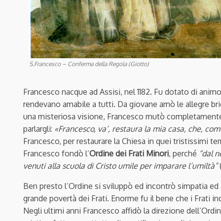
S.Francesco – Conferma della Regola (Giotto)
Francesco nacque ad Assisi, nel 1182. Fu dotato di animo 
rendevano amabile a tutti. Da giovane amò le allegre br
una misteriosa visione, Francesco mutò completamente vi
parlargli:
«Francesco, va’, restaura la mia casa, che, com
Francesco, per restaurare la Chiesa in quei tristissimi tem
Francesco fondò l’
Ordine dei Frati Minori
, perché
“dal n
venuti alla scuola di Cristo umile per imparare l’umiltà”
Ben presto l’Ordine si sviluppò ed incontrò simpatia ed 
grande povertà dei Frati. Enorme fu il bene che i Frati i
Negli ultimi anni Francesco affidò la direzione dell’Ordi