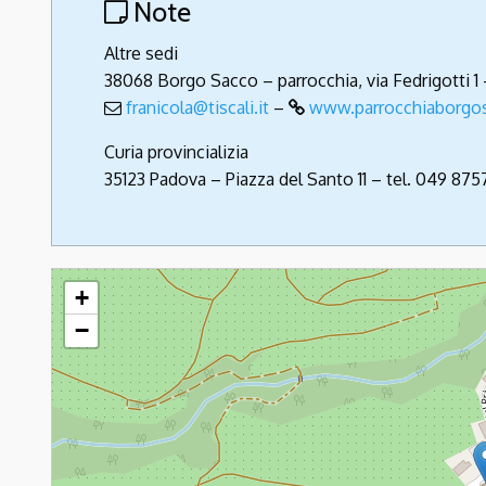
Note
Altre sedi
38068 Borgo Sacco – parrocchia, via Fedrigotti 1 
franicola@tiscali.it
–
www.parrocchiaborgo
Curia provincializia
35123 Padova – Piazza del Santo 11 – tel. 049 8
Frati Minori Conventuali
+
−