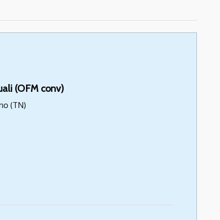
uali (OFM conv)
no (TN)