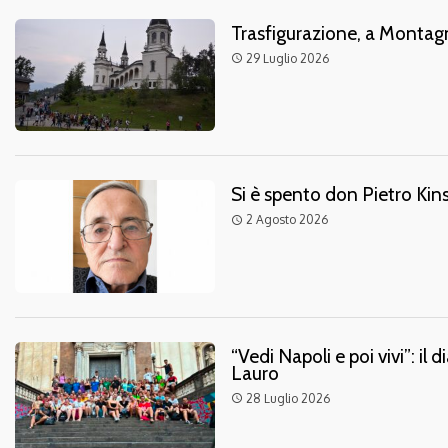
Trasfigurazione, a Montagn
29 Luglio 2026
access_time
Si è spento don Pietro Kin
2 Agosto 2026
access_time
“Vedi Napoli e poi vivi”: il 
Lauro
28 Luglio 2026
access_time