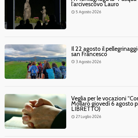
l’arcivescovo Lauro
5 Agosto 2026
access_time
Il 22 agosto il pellegrina
san Francesco
3 Agosto 2026
access_time
Veglia per le vocazioni “Co
Mollaro giovedì 6 agosto 
LIBRETTO)
27 Luglio 2026
access_time