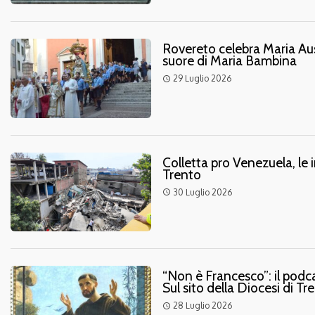
Rovereto celebra Maria Ausil
suore di Maria Bambina
29 Luglio 2026
access_time
Colletta pro Venezuela, le i
Trento
30 Luglio 2026
access_time
“Non è Francesco”: il podcas
Sul sito della Diocesi di 
28 Luglio 2026
access_time