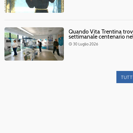
Quando Vita Trentina trovò
settimanale centenario nel
30 Luglio 2026
access_time
TUTTE