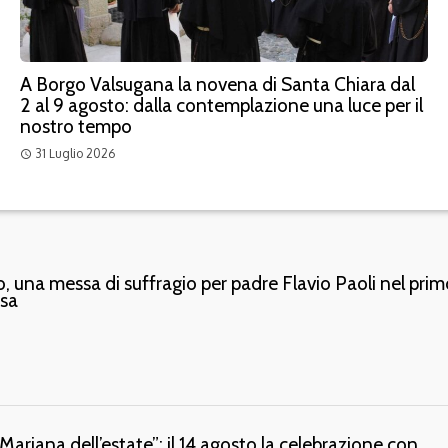
A Borgo Valsugana la novena di Santa Chiara dal
2 al 9 agosto: dalla contemplazione una luce per il
nostro tempo
31 Luglio 2026
access_time
, una messa di suffragio per padre Flavio Paoli nel prim
rsa
riana dell’estate”: il 14 agosto la celebrazione con