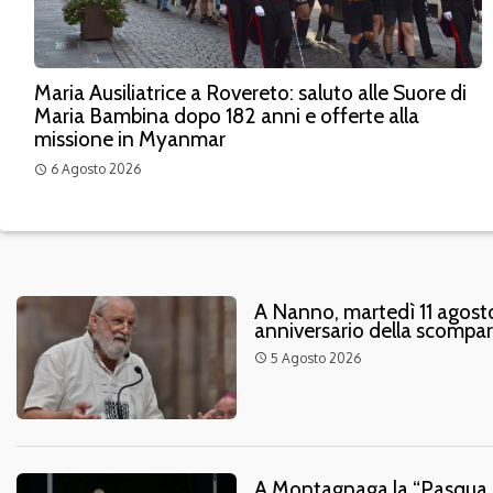
Maria Ausiliatrice a Rovereto: saluto alle Suore di
Maria Bambina dopo 182 anni e offerte alla
missione in Myanmar
6 Agosto 2026
access_time
A Nanno, martedì 11 agosto
anniversario della scompa
5 Agosto 2026
access_time
A Montagnaga la “Pasqua Ma