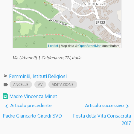
Leaflet
| Map data ©
OpenStreetMap
contributors
Via Urbanelli, 1, Caldonazzo, TN, Italia
Femminili
,
Istituti Religiosi
label
ANCELLE
AV
VISITAZIONE
Madre Vincenza Minet
navigate_before
navigate_next
Articolo precedente
Articolo successivo
Padre Giancarlo Girardi SVD
Festa della Vita Consacrata
2017