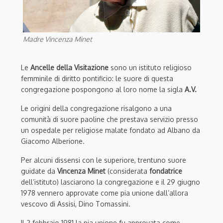
Madre Vincenza Minet
Le
Ancelle della Visitazione
sono un istituto religioso
femminile di diritto pontificio: le suore di questa
congregazione pospongono al loro nome la sigla
A.V.
Le origini della congregazione risalgono a una
comunità di suore paoline che prestava servizio presso
un ospedale per religiose malate fondato ad Albano da
Giacomo Alberione.
Per alcuni dissensi con le superiore, trentuno suore
guidate da
Vincenza Minet
(considerata
fondatrice
dell’istituto) lasciarono la congregazione e il 29 giugno
1978 vennero approvate come pia unione dall’allora
vescovo di Assisi, Dino Tomassini.
Il 2 febbraio 1981 la pia unione fu approvata come