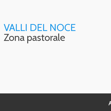
VALLI DEL NOCE
Zona pastorale
P
o
s
A