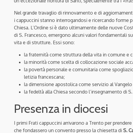
un’eccezionale fioritura di Santi, specialmente tra i
«frat
Nel grande travaglio di rinnovamento e di aggiornament
i cappuccini stanno interrogandosi e ricercando forme più
Chiesa. L’Ordine si è dato ultimamente delle nuove Costit
di S. Francesco, emergono alcuni valori fondamentali sul
vita e di strutture. Essi sono:
la fraternità come struttura della vita in comune 
la minorità come scelta di collocazione sociale accan
la povertà personale e comunitaria come spogliazio
letizia francescana;
la dimensione apostolica come servizio al Vangelo 
la fedeltà alla Chiesa secondo l’insegnamento di S.
Presenza in diocesi
I primi Frati cappuccini arrivarono a Trento per prendere
che fondassero un convento presso la chiesetta di
S. C