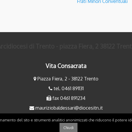
Frati Minori Conventuali
rcidiocesi di Trento - piazza Fiera, 2 38122 Tren
Vita Consacrata
Piazza Fiera, 2 - 38122 Trento
tel. 0461 891131
fax 0461 891234
mauriziobaldessari@diocesitn.it
maurizio.bertoniani@gmail.com
onamento del sito e strumenti analitici anonimizzati che riducono il potere ide
Chiudi