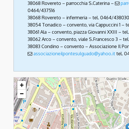
38068 Rovereto – parrocchia S.Caterina –
par
0464/437516
38068 Rovereto – infermeria – tel. 0464/43803
38054 Tonadico – convento, via Cappuccini 1 – 
38061 Ala – convento, piazza Giovanni XXIII – te
38062 Arco – convento, viale S.Francesco 3 – te
38083 Condino – convento – Associazione Il Pont
associazioneilpontesulguado@yahoo.it
tel. 0
Frati Minori Cappuccini
+
−