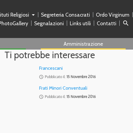
tituti Religiosi
Segreteria Consacrati
Ordo Virginum
search
PhotoGallery
Segnalazioni
Links utili
Contatti
Amministrazione
Ti potrebbe interessare
Francescani
access_time
Pubblicato il:
15 Novembre 2016
Frati Minori Conventuali
access_time
Pubblicato il:
15 Novembre 2016