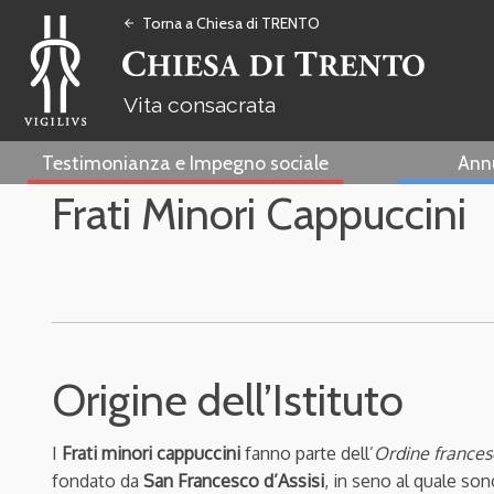
Torna a Chiesa di TRENTO
arrow_back
Vita consacrata
Testimonianza e Impegno sociale
Ann
Frati Minori Cappuccini
Origine dell’Istituto
I
Frati minori cappuccini
fanno parte dell’
Ordine france
fondato da
San Francesco d’Assisi
, in seno al quale son