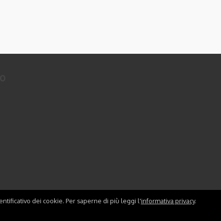
to
ntificativo dei cookie. Per saperne di più leggi l'
informativa privacy
.