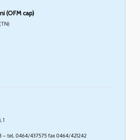
ini (OFM cap)
 (TN)
 1
38 – tel. 0464/437575 fax 0464/421242