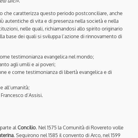
elli laici»
.
o che caratterizza questo periodo postconciliare, anche
 autentiche di vita e di presenza nella società e nella
uzioni, nelle quali, richiamandosi allo spirito originario
la base dei quali si sviluppa l’azione di rinnovamento di
e come testimonianza evangelica nel mondo;
to agli umili e ai poveri;
ne e come testimonianza di libertà evangelica e di
e all’umanità;
 Francesco d’Assisi.
 parte al
Concilio
. Nel 1575 la Comunità di Rovereto volle
aterina
. Seguirono nel 1585 il convento di Arco, nel 1599