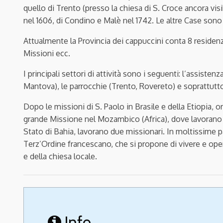
quello di Trento (presso la chiesa di S. Croce ancora visi
nel 1606, di Condino e Malè nel 1742. Le altre Case sono 
Attualmente la Provincia dei cappuccini conta 8 residenze
Missioni ecc.
I principali settori di attività sono i seguenti: l’assisten
Mantova), le parrocchie (Trento, Rovereto) e soprattutto 
Dopo le missioni di S. Paolo in Brasile e della Etiopia, o
grande Missione nel Mozambico (Africa), dove lavorano 17
Stato di Bahia, lavorano due missionari. In moltissime pa
Terz’Ordine francescano, che si propone di vivere e oper
e della chiesa locale.
Info