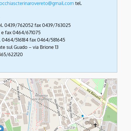
rocchiascterinarovereto@gmail.com
tel.
0
tel. 0439/762052 fax 0439/763025
l. e fax 0464/671075
l. 0464/516184 fax 0464/581645
e sul Guado – via Brione 13
465/622120