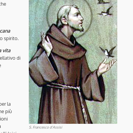
che
scana
 spirito.
a vita
ellativo di
e
per la
me più
ioni
a
S. Francesco d’Assisi