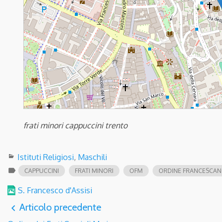
frati minori cappuccini trento
Istituti Religiosi
,
Maschili
label
CAPPUCCINI
FRATI MINORI
OFM
ORDINE FRANCESCA
S. Francesco d'Assisi
Articolo precedente
navigate_before