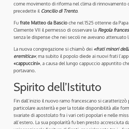
come movimento di riforma nel clima di rinnovamento 
precedette il
Concilio di Trento
.
Fu
frate Matteo da Bascio
che nel 1525 ottenne da Papa
Clemente VII il permesso di osservare la
Regola france
senza le dispense che nei secoli ne avevano attenuato lo
La nuova congregazione si chiamò dei
«frati minori dell
eremitica»
; ma subito il popolo diede ai nuovi frati l’app
«cappuccini»
, a causa del lungo cappuccio appuntito ch
portavano.
Spirito dell’Istituto
Fin dall’inizio il nuovo ramo francescano si caratterizzò 
particolare austerità e per la totale disponibilità alle for
svariate di apostolato fra i vari ceti popolari e nelle miss
all’estero. La sua popolarità fu ben presto accresciuta d