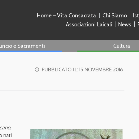
Home – Vita Consacrata
Chi Siamo
Is
Associazioni Laicali
News
uncio e Sacramenti
Cultura
PUBBLICATO IL:
15 NOVEMBRE 2016
access_time
scano
,
o nati