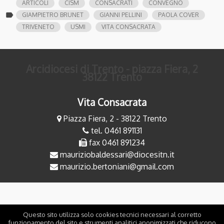
ARTICOLI
CISM
CONSACRATI
CONVEGNO
label
GIAMPIETRO BRUNET
GIANNI PELLINI
PAOLA COVER
TRIVENETO
USMI
VITA CONSACRATA
Arcidiocesi di Trento - piazza Fiera, 2
38122 Trento
Vita Consacrata
Piazza Fiera, 2 - 38122 Trento
tel. 0461 891131
fax 0461 891234
mauriziobaldessari@diocesitn.it
maurizio.bertoniani@gmail.com
Questo sito utilizza solo cookies tecnici necessari al corretto
funzionamento del sito e strumenti analitici anonimizzati che riducono