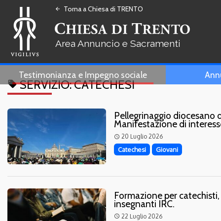
Torna a Chiesa di TRENTO
arrow_back
Annuncio e Sacramenti
Testimonianza e Impegno sociale
Ann
SERVIZIO:
CATECHESI
local_offer
Pellegrinaggio diocesano d
Manifestazione di interess
20 Luglio 2026
access_time
Catechesi
Giovani
Formazione per catechisti, 
insegnanti IRC.
22 Luglio 2026
access_time