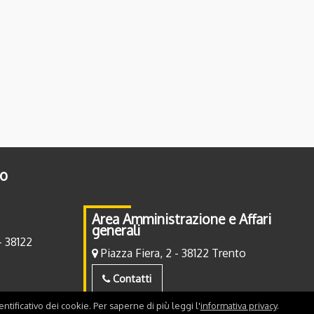
to
Area Amministrazione e Affari
generali
- 38122
Piazza Fiera, 2 - 38122 Trento
Contatti
ntificativo dei cookie. Per saperne di più leggi l'
informativa privacy
.