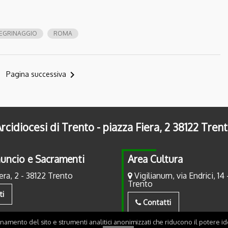
LEGRINAGGIO
ROMA
navigate_next
Pagina successiva
rcidiocesi di Trento - piazza Fiera, 2 38122 Tren
uncio e Sacramenti
Area Cultura
era, 2 - 38122 Trento
Vigilianum, via Endrici, 14 
Trento
ti
Contatti
onamento del sito e strumenti analitici anonimizzati che riducono il potere ide