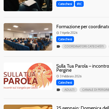
Catechesi
IRC
Formazione per coordinato
7 Aprile 2026
access_time
Catechesi
label
COORDINATORI CATECHISTI
Sulla Tua Parola – incontr
Pergine
3 Febbraio 2026
access_time
Catechesi
label
ADULTI
CANALE DI PERGIN
25 gennaio: Domenica della