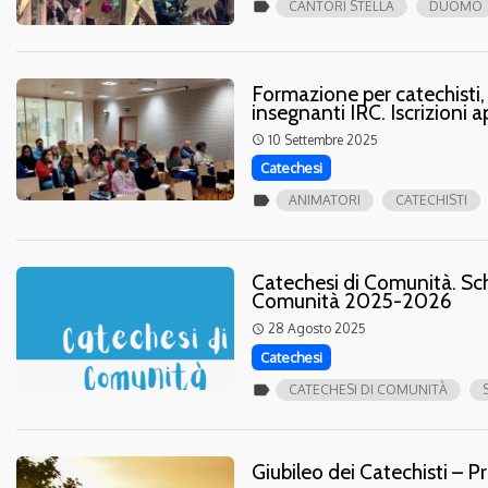
label
CANTORI STELLA
DUOMO
Formazione per catechisti, 
insegnanti IRC. Iscrizioni a
10 Settembre 2025
access_time
Catechesi
label
ANIMATORI
CATECHISTI
Catechesi di Comunità. Sch
Comunità 2025-2026
28 Agosto 2025
access_time
Catechesi
label
CATECHESI DI COMUNITÀ
Giubileo dei Catechisti – 