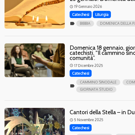
19 Gennaio 2026
access_time
Catechesi
Liturgia
label
BIBBIA
DOMENICA DELLA 
Domenica 18 gennaio, giorn
catechisti. “Il cammino sino
comunità”.
17 Dicembre 2025
access_time
Catechesi
CAMMINO SINODALE
COMM
label
GIORNATA STUDIO
Cantori della Stella – in 
5 Novembre 2025
access_time
Catechesi