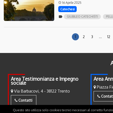
16 Aprile 2025
access_time
Catechesi
label
GIUBILEO CATECHISTI
PEL
1
2
3
...
12
A
Area Testimonianza e Impegno
Area Ann
sociale
Piazza Fi
Via Barbacovi, 4 - 38122 Trento
Contat
Contatti
Questo sito utilizza solo cookies tecnici necessari al corretto funzi