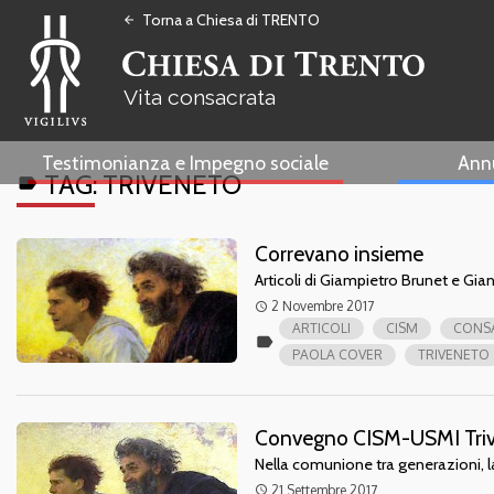
Torna a Chiesa di TRENTO
arrow_back
Vita consacrata
Testimonianza e Impegno sociale
Ann
TAG:
TRIVENETO
label
Correvano insieme
Articoli di Giampietro Brunet e Gian
2 Novembre 2017
access_time
ARTICOLI
CISM
CONS
label
PAOLA COVER
TRIVENETO
Convegno CISM-USMI Tri
Nella comunione tra generazioni, l
21 Settembre 2017
access_time