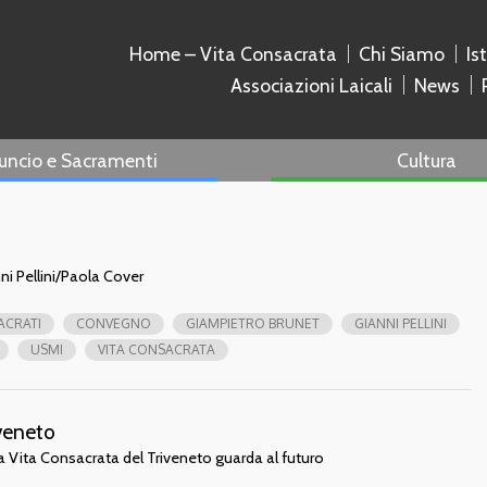
Home – Vita Consacrata
Chi Siamo
Is
Associazioni Laicali
News
uncio e Sacramenti
Cultura
ni Pellini/Paola Cover
ACRATI
CONVEGNO
GIAMPIETRO BRUNET
GIANNI PELLINI
USMI
VITA CONSACRATA
veneto
a Vita Consacrata del Triveneto guarda al futuro