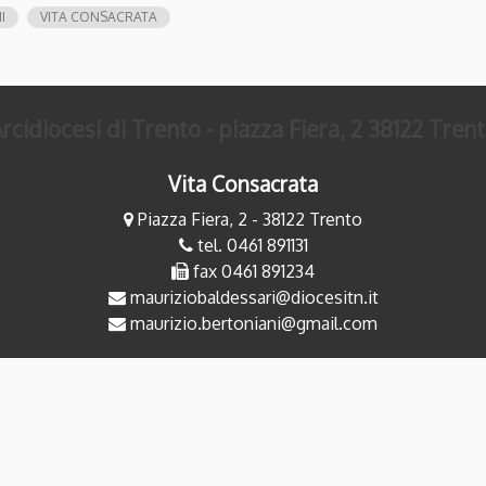
I
VITA CONSACRATA
rcidiocesi di Trento - piazza Fiera, 2 38122 Tren
Vita Consacrata
Piazza Fiera, 2 - 38122 Trento
tel. 0461 891131
fax 0461 891234
mauriziobaldessari@diocesitn.it
maurizio.bertoniani@gmail.com