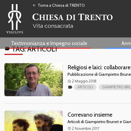
Torna a Chiesa di TRENTO
arrow_back
Vita consacrata
Testimonianza e Impegno sociale
Ann
TAG:
ARTICOLI
label
Religiosi e laici: collaborare
Pubblicazione di Giampietro Brun
2 Maggio 2018
access_time
label
ARTICOLI
GIAMPIETRO BR
Correvano insieme
Articoli di Giampietro Brunet e Gian
2 Novembre 2017
access_time