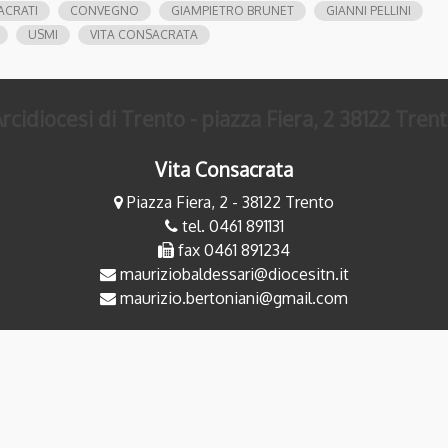
ACRATI
CONVEGNO
GIAMPIETRO BRUNET
GIANNI PELLINI
USMI
VITA CONSACRATA
rcidiocesi di Trento - piazza Fiera, 2 38122 Tren
Vita Consacrata
Piazza Fiera, 2 - 38122 Trento
tel. 0461 891131
fax 0461 891234
mauriziobaldessari@diocesitn.it
maurizio.bertoniani@gmail.com