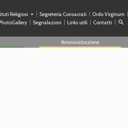
tituti Religiosi
Segreteria Consacrati
Ordo Virginum
search
PhotoGallery
Segnalazioni
Links utili
Contatti
Amministrazione