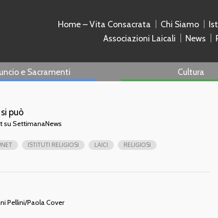
Home – Vita Consacrata
Chi Siamo
Is
Associazioni Laicali
News
uncio e Sacramenti
Cultura
 si può
et su SettimanaNews
UNET
ISTITUTI RELIGIOSI
LAICI
RELIGIOSI
ni Pellini/Paola Cover