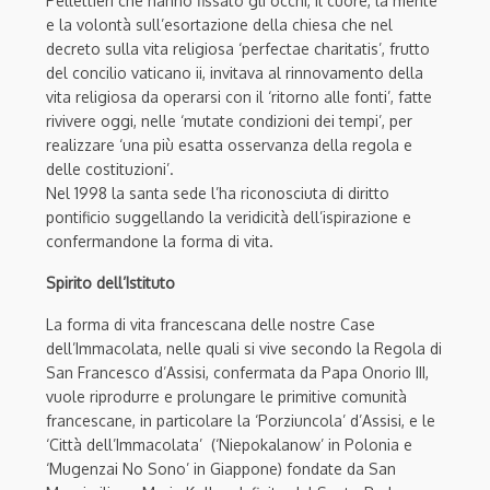
Pellettieri che hanno fissato gli occhi, il cuore, la mente
e la volontà sull’esortazione della chiesa che nel
decreto sulla vita religiosa ‘perfectae charitatis’, frutto
del concilio vaticano ii, invitava al rinnovamento della
vita religiosa da operarsi con il ‘ritorno alle fonti’, fatte
rivivere oggi, nelle ‘mutate condizioni dei tempi’, per
realizzare ‘una più esatta osservanza della regola e
delle costituzioni’.
Nel 1998 la santa sede l’ha riconosciuta di diritto
pontificio suggellando la veridicità dell’ispirazione e
confermandone la forma di vita.
Spirito dell’Istituto
La forma di vita francescana delle nostre Case
dell’Immacolata, nelle quali si vive secondo la Regola di
San Francesco d’Assisi, confermata da Papa Onorio III,
vuole riprodurre e prolungare le primitive comunità
francescane, in particolare la ‘Porziuncola’ d’Assisi, e le
‘Città dell’Immacolata’ (‘Niepokalanow’ in Polonia e
‘Mugenzai No Sono’ in Giappone) fondate da San