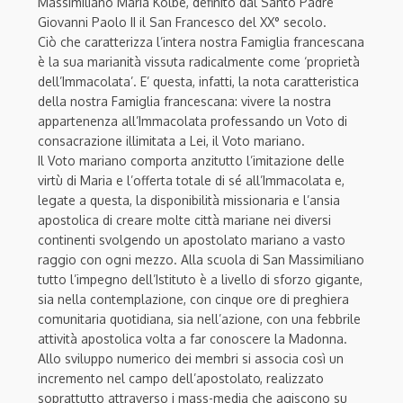
Massimiliano Maria Kolbe, definito dal Santo Padre
Giovanni Paolo II il San Francesco del XX° secolo.
Ciò che caratterizza l’intera nostra Famiglia francescana
è la sua marianità vissuta radicalmente come ‘proprietà
dell’Immacolata’. E’ questa, infatti, la nota caratteristica
della nostra Famiglia francescana: vivere la nostra
appartenenza all’Immacolata professando un Voto di
consacrazione illimitata a Lei, il Voto mariano.
Il Voto mariano comporta anzitutto l’imitazione delle
virtù di Maria e l’offerta totale di sé all’Immacolata e,
legate a questa, la disponibilità missionaria e l’ansia
apostolica di creare molte città mariane nei diversi
continenti svolgendo un apostolato mariano a vasto
raggio con ogni mezzo. Alla scuola di San Massimiliano
tutto l’impegno dell’Istituto è a livello di sforzo gigante,
sia nella contemplazione, con cinque ore di preghiera
comunitaria quotidiana, sia nell’azione, con una febbrile
attività apostolica volta a far conoscere la Madonna.
Allo sviluppo numerico dei membri si associa così un
incremento nel campo dell’apostolato, realizzato
soprattutto attraverso i mass-media che agiscono su