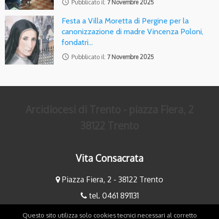
access_time
Pubblicato il:
7 Novembre 2025
Festa a Villa Moretta di Pergine per la
canonizzazione di madre Vincenza Poloni,
fondatri…
access_time
Pubblicato il:
7 Novembre 2025
Arcidiocesi di Trento - piazza Fiera, 2
38122 Trento
Vita Consacrata
Piazza Fiera, 2 - 38122 Trento
tel. 0461 891131
fax 0461 891234
Questo sito utilizza solo cookies tecnici necessari al corretto