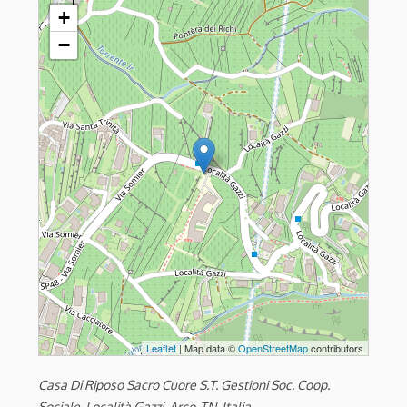
Dehoniani - Sacerdoti del S. Cuore di Gesù
+
−
Leaflet
| Map data ©
OpenStreetMap
contributors
Casa Di Riposo Sacro Cuore S.T. Gestioni Soc. Coop.
Sociale, Località Gazzi, Arco, TN, Italia