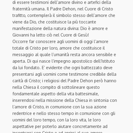
di essere testimoni dell’amore divino e artefici della
fraternità umana. Il Padre Dehon, nel Cuore di Cristo
trafitto, contemplerà il simbolo stesso dell’amore che
viene da Dio, che costituisce la più toccante
manifestazione della natura divina: Dio è amore e
Giovanni ha letto ciò nel Cuore di Gesù!
Occorre far conoscere agli uomini di oggi l’amore
totale di Cristo per loro, amore che costituisce il
messaggio al quale l’umanità resta ancora sensibile e
aperta. Di qui nasce l’impegno apostolico dell’Istituto
da lui fondato. E’ evidente che ogni battezzato deve
presentarsi agli uomini come testimone credibile della
carità di Cristo; i religiosi del Padre Dehon però hanno
nella Chiesa il compito di sottolineare questo
fondamentale aspetto della vita battesimale,
inserendosi nella missione della Chiesa in sintonia con
l’amore di Cristo, in comunione con la sua azione
redentrice e nello stesso tempo in comunione con gli
uomini del loro tempo, con la loro vita, le loro
aspettative per poterlo aiutare concretamente ad
incontrarsi con Cristo e ad aprirsi al suo amore.