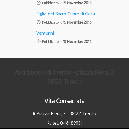
access_time
Pubblicato il:
15 Novembre 2016
Figlie del Sacro Cuore di Gesù
access_time
Pubblicato il:
15 Novembre 2016
Venturini
access_time
Pubblicato il:
15 Novembre 2016
Arcidiocesi di Trento - piazza Fiera, 2
38122 Trento
Vita Consacrata
Piazza Fiera, 2 - 38122 Trento
tel. 0461 891131