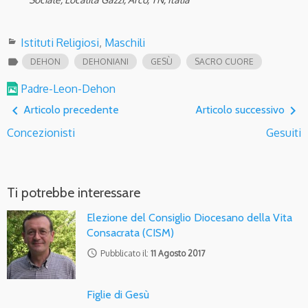
Istituti Religiosi
,
Maschili
label
DEHON
DEHONIANI
GESÙ
SACRO CUORE
Padre-Leon-Dehon
navigate_before
navigate_next
Articolo precedente
Articolo successivo
Concezionisti
Gesuiti
Ti potrebbe interessare
Elezione del Consiglio Diocesano della Vita
Consacrata (CISM)
access_time
Pubblicato il:
11 Agosto 2017
Figlie di Gesù