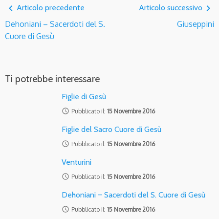
navigate_before
navigate_next
Articolo precedente
Articolo successivo
Dehoniani – Sacerdoti del S.
Giuseppini
Cuore di Gesù
Ti potrebbe interessare
Figlie di Gesù
access_time
Pubblicato il:
15 Novembre 2016
Figlie del Sacro Cuore di Gesù
access_time
Pubblicato il:
15 Novembre 2016
Venturini
access_time
Pubblicato il:
15 Novembre 2016
Dehoniani – Sacerdoti del S. Cuore di Gesù
access_time
Pubblicato il:
15 Novembre 2016