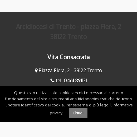
Arcidiocesi di Trento - piazza Fiera, 2
38122 Trento
Vita Consacrata
Piazza Fiera, 2 - 38122 Trento
tel. 0461 891131
fax 0461 891234
Questo sito utilizza solo cookies tecnici necessari al corretto
funzionamento del sito e strumenti analitici anonimizzati che riducono
mauriziobaldessari@diocesitn.it
il potere identificativo dei cookie. Per saperne di più leggi l'
informativa
maurizio.bertoniani@gmail.com
privacy
.
Chiudi