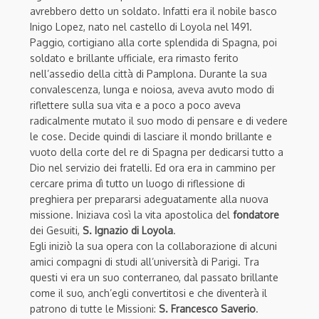
avrebbero detto un soldato. Infatti era il nobile basco
Inigo Lopez, nato nel castello di Loyola nel 1491.
Paggio, cortigiano alla corte splendida di Spagna, poi
soldato e brillante ufficiale, era rimasto ferito
nell’assedio della città di Pamplona. Durante la sua
convalescenza, lunga e noiosa, aveva avuto modo di
riflettere sulla sua vita e a poco a poco aveva
radicalmente mutato il suo modo di pensare e di vedere
le cose. Decide quindi di lasciare il mondo brillante e
vuoto della corte del re di Spagna per dedicarsi tutto a
Dio nel servizio dei fratelli. Ed ora era in cammino per
cercare prima dì tutto un luogo di riflessione di
preghiera per prepararsi adeguatamente alla nuova
missione. Iniziava così la vita apostolica del
fondatore
dei Gesuiti,
S. Ignazio di Loyola
.
Egli iniziò la sua opera con la collaborazione di alcuni
amici compagni di studi all’università di Parigi. Tra
questi vi era un suo conterraneo, dal passato brillante
come il suo, anch’egli convertitosi e che diventerà il
patrono di tutte le Missioni:
S. Francesco Saverio
.