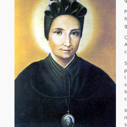
g
P
f
g
Q
A
c
S
p
I
s
t
c
I
r
s