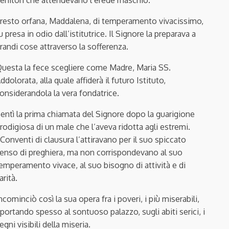
enitori che attendevano l’erede maschio.
resto orfana, Maddalena, di temperamento vivacissimo,
u presa in odio dall’istitutrice. Il Signore la preparava a
randi cose attraverso la sofferenza.
uesta la fece scegliere come Madre, Maria SS.
ddolorata, alla quale affiderà il futuro Istituto,
onsiderandola la vera fondatrice.
entì la prima chiamata del Signore dopo la guarigione
rodigiosa di un male che l’aveva ridotta agli estremi.
 Conventi di clausura l’attiravano per il suo spiccato
enso di preghiera, ma non corrispondevano al suo
emperamento vivace, al suo bisogno di attività e di
arità.
ncominciò così la sua opera fra i poveri, i più miserabili,
iportando spesso al sontuoso palazzo, sugli abiti serici, i
egni visibili della miseria.