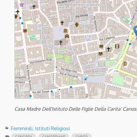
Casa Madre Dell'Istituto Delle Figlie Della Carita' Canos
Femminili
,
Istituti Religiosi
label
CANOSSA
CANOSSIANE
CARITÀ