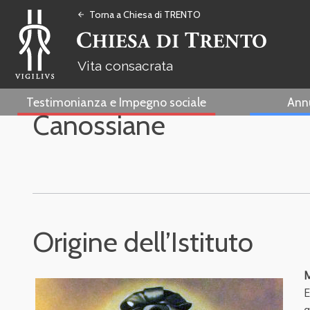
Torna a Chiesa di TRENTO
arrow_back
Vita consacrata
Testimonianza e Impegno sociale
Ann
Canossiane
Origine dell’Istituto
M
E