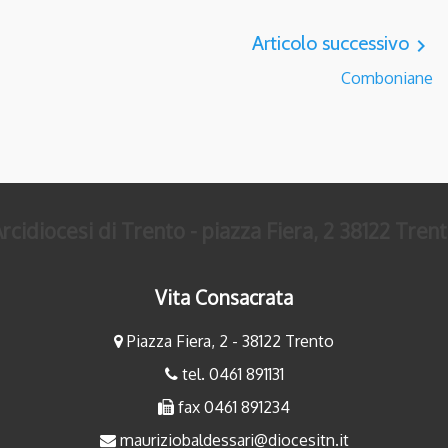
Articolo successivo
navigate_next
Comboniane
rcidiocesi di Trento - piazza Fiera, 2 38122 Tren
Vita Consacrata
Piazza Fiera, 2 - 38122 Trento
tel. 0461 891131
fax 0461 891234
mauriziobaldessari@diocesitn.it