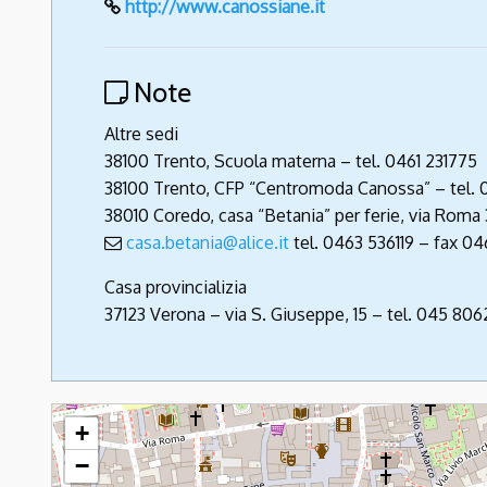
http://www.canossiane.it
Note
Altre sedi
38100 Trento, Scuola materna – tel. 0461 231775
38100 Trento, CFP “Centromoda Canossa” – tel.
38010 Coredo, casa “Betania” per ferie, via Roma
casa.betania@alice.it
tel. 0463 536119 – fax 0
Casa provincializia
37123 Verona – via S. Giuseppe, 15 – tel. 045 80
Canossiane
+
−