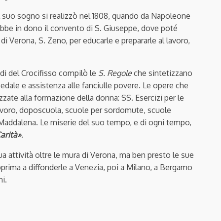
l suo sogno si realizzò nel 1808, quando da Napoleone
bbe in dono il convento di S. Giuseppe, dove poté
di Verona, S. Zeno, per educarle e prepararle al lavoro,
edi del Crocifisso compilò le
S. Regole
che sintetizzano
pedale e assistenza alle fanciulle povere. Le opere che
zzate alla formazione della donna: SS. Esercizi per le
lavoro, doposcuola, scuole per sordomute, scuole
Maddalena. Le miserie del suo tempo, e di ogni tempo,
Carità»
.
attività oltre le mura di Verona, ma ben presto le sue
pprima a diffonderle a Venezia, poi a Milano, a Bergamo
ni.