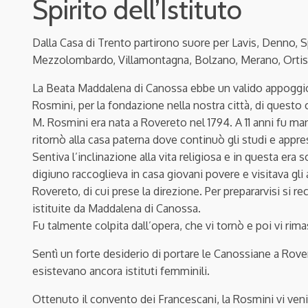
Spirito dell’Istituto
Dalla Casa di Trento partirono suore per Lavis, Denno,
Mezzolombardo, Villamontagna, Bolzano, Merano, Ortisei
La Beata Maddalena di Canossa ebbe un valido appoggio n
Rosmini, per la fondazione nella nostra città, di questo 
M. Rosmini era nata a Rovereto nel 1794. A 11 anni fu man
ritornò alla casa paterna dove continuò gli studi e apprese
Sentiva l’inclinazione alla vita religiosa e in questa era 
digiuno raccoglieva in casa giovani povere e visitava gl
Rovereto, di cui prese la direzione. Per prepararvisi si re
istituite da Maddalena di Canossa.
Fu talmente colpita dall’opera, che vi tornò e poi vi rima
Sentì un forte desiderio di portare le Canossiane a Rove
esistevano ancora istituti femminili.
Ottenuto il convento dei Francescani, la Rosmini vi veni