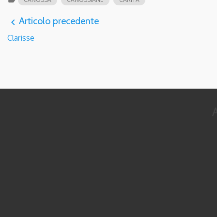
Articolo precedente
navigate_before
Clarisse
A