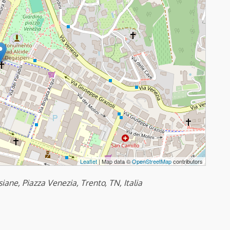
Leaflet
| Map data ©
OpenStreetMap
contributors
siane, Piazza Venezia, Trento, TN, Italia