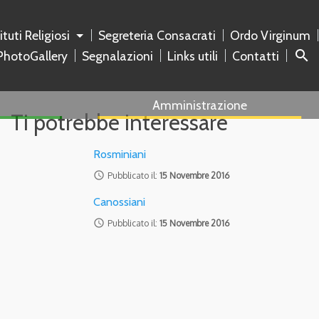
tituti Religiosi
Segreteria Consacrati
Ordo Virginum
search
PhotoGallery
Segnalazioni
Links utili
Contatti
Amministrazione
Ti potrebbe interessare
Rosminiani
access_time
Pubblicato il:
15 Novembre 2016
Canossiani
access_time
Pubblicato il:
15 Novembre 2016