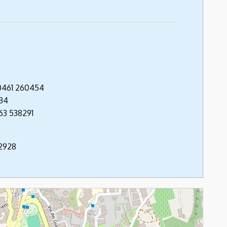
 0461 260454
 34
463 538291
62928