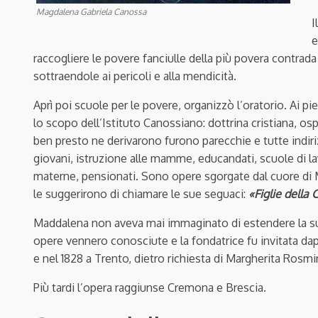
Magdalena Gabriela Canossa
I
e
raccogliere le povere fanciulle della più povera contrada 
sottraendole ai pericoli e alla mendicità.
Aprì poi scuole per le povere, organizzò l’oratorio. Ai pi
lo scopo dell’Istituto Canossiano: dottrina cristiana, os
ben presto ne derivarono furono parecchie e tutte indiri
giovani, istruzione alle mamme, educandati, scuole di 
materne, pensionati. Sono opere sgorgate dal cuore di 
le suggerirono di chiamare le sue seguaci:
«Figlie della 
Maddalena non aveva mai immaginato di estendere la sua 
opere vennero conosciute e la fondatrice fu invitata da
e nel 1828 a Trento, dietro richiesta di Margherita Rosmi
Più tardi l’opera raggiunse Cremona e Brescia.