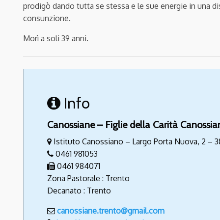
prodigò dando tutta se stessa e le sue energie in una disp
consunzione.
Morì a soli 39 anni.
Info
Canossiane – Figlie della Carità Canossia
Istituto Canossiano – Largo Porta Nuova, 2 – 3
0461 981053
0461 984071
Zona Pastorale : Trento
Decanato : Trento
canossiane.trento@gmail.com