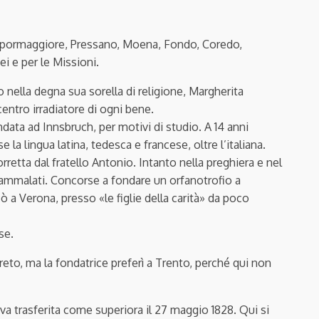
 Spormaggiore, Pressano, Moena, Fondo, Coredo,
 e per le Missioni.
ella degna sua sorella di religione, Margherita
centro irradiatore di ogni bene.
data ad Innsbruch, per motivi di studio. A 14 anni
 la lingua latina, tedesca e francese, oltre l’italiana.
sorretta dal fratello Antonio. Intanto nella preghiera e nel
i ammalati. Concorse a fondare un orfanotrofio a
cò a Verona, presso «le figlie della carità» da poco
se.
reto, ma la fondatrice preferì a Trento, perché qui non
va trasferita come superiora il 27 maggio 1828. Qui si