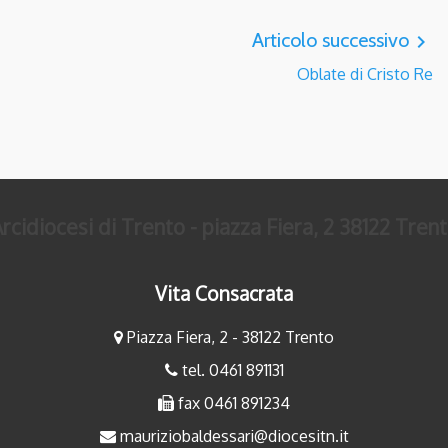
Articolo successivo
navigate_next
Oblate di Cristo Re
rcidiocesi di Trento - piazza Fiera, 2 38122 Tren
Vita Consacrata
Piazza Fiera, 2 - 38122 Trento
tel. 0461 891131
fax 0461 891234
mauriziobaldessari@diocesitn.it