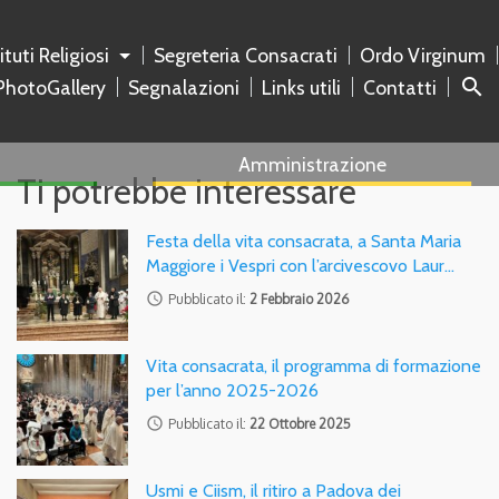
tituti Religiosi
Segreteria Consacrati
Ordo Virginum
search
PhotoGallery
Segnalazioni
Links utili
Contatti
Amministrazione
Ti potrebbe interessare
Festa della vita consacrata, a Santa Maria
Maggiore i Vespri con l’arcivescovo Laur…
access_time
Pubblicato il:
2 Febbraio 2026
Vita consacrata, il programma di formazione
per l’anno 2025-2026
access_time
Pubblicato il:
22 Ottobre 2025
Usmi e Ciism, il ritiro a Padova dei