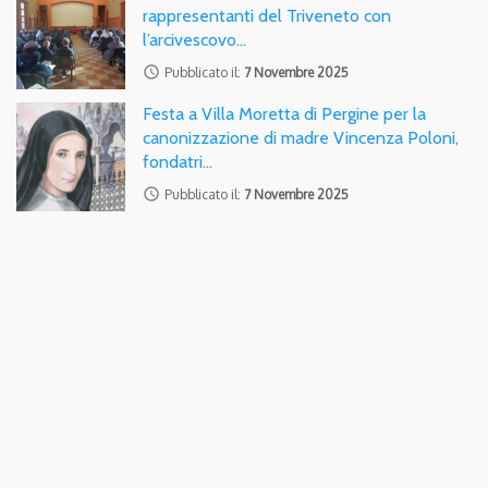
rappresentanti del Triveneto con
l’arcivescovo…
access_time
Pubblicato il:
7 Novembre 2025
Festa a Villa Moretta di Pergine per la
canonizzazione di madre Vincenza Poloni,
fondatri…
access_time
Pubblicato il:
7 Novembre 2025