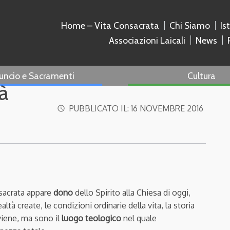
Home – Vita Consacrata
Chi Siamo
Is
Associazioni Laicali
News
uncio e Sacramenti
Cultura
à
PUBBLICATO IL:
16 NOVEMBRE 2016
access_time
nsacrata appare
dono
dello Spirito alla Chiesa di oggi,
altà create, le condizioni ordinarie della vita, la storia
viene, ma sono il
luogo teologico
nel quale