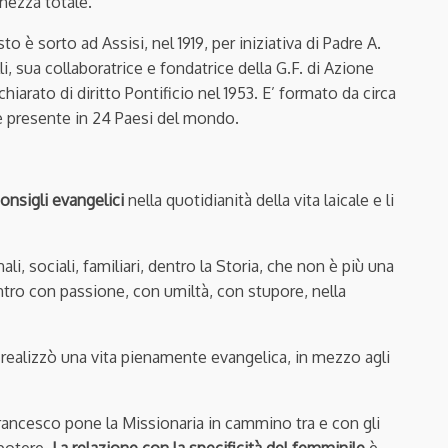
enezza totale.
to è sorto ad Assisi, nel 1919, per iniziativa di Padre A.
li, sua collaboratrice e fondatrice della G.F. di Azione
hiarato di diritto Pontificio nel 1953. E’ formato da circa
è presente in 24 Paesi del mondo.
onsigli evangelici
nella quotidianità della vita laicale e li
li, sociali, familiari, dentro la Storia, che non è più una
entro con passione, con umiltà, con stupore, nella
po realizzò una vita pienamente evangelica, in mezzo agli
 Francesco pone la Missionaria in cammino tra e con gli