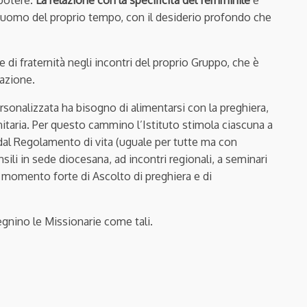
 potere.
La relazione con la specificità del femminile
è
l’uomo del proprio tempo, con il desiderio profondo che
e di fraternità negli incontri del proprio Gruppo, che è
cazione.
sonalizzata ha bisogno di alimentarsi con la preghiera,
nitaria. Per questo cammino l’Istituto stimola ciascuna a
 dal Regolamento di vita (uguale per tutte ma con
sili in sede diocesana, ad incontri regionali, a seminari
me momento forte di Ascolto di preghiera e di
gnino le Missionarie come tali.