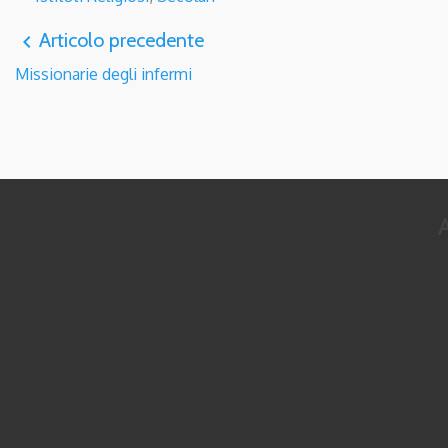
Articolo precedente
navigate_before
Missionarie degli infermi
A