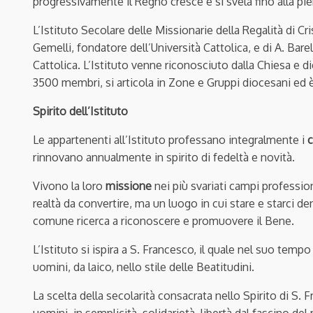
progressivamente il Regno cresce e si svela fino alla pi
L’Istituto Secolare delle Missionarie della Regalità di Cris
Gemelli, fondatore dell’Università Cattolica, e di A. Barel
Cattolica. L’Istituto venne riconosciuto dalla Chiesa e dic
3500 membri, si articola in Zone e Gruppi diocesani ed 
Spirito dell’Istituto
Le appartenenti all’Istituto professano integralmente i
c
rinnovano annualmente in spirito di fedeltà e novità.
Vivono la loro
missione
nei più svariati campi professiona
realtà da convertire, ma un luogo in cui stare e starci d
comune ricerca a riconoscere e promuovere il Bene.
L’Istituto si ispira a S. Francesco, il quale nel suo tem
uomini, da laico, nello stile delle Beatitudini.
La scelta della secolarità consacrata nello Spirito di S.