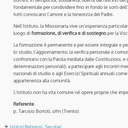
uomini, in semplicità, solidarietà, libertà dal fascino del
fondamentale per condividere fino in fondo le sorti del
tutti conoscano l’amore e la tenerezza del Padre.
Nell’Istituto, la Missionaria vive un’esperienza particolar
luogo di
formazione, di verifica e di sostegno
per la Vo
La formazione è permanente e per essere integrale e per
lo studio, l’aggiornamento, la verifica personale e comu
confrontarsi con la Parola mediata dalle Costituzioni, e
determinazioni personali); a partecipare agli incontri men
nazionali di studio e agli Esercizi Spirituali annuali co
appartenenza alla comunità.
L’Istituto non ha vita comune né opere proprie che impe
Referente
p. Tarcisio Bortoli, ofm (Trento)
Istituti Religiosi
,
Secolari