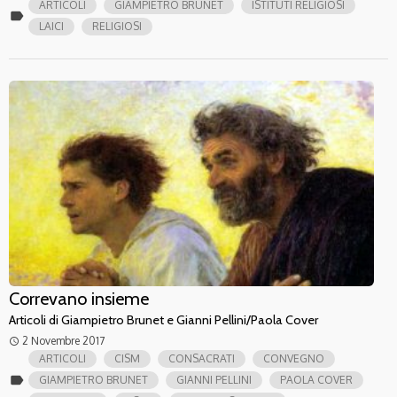
ARTICOLI
GIAMPIETRO BRUNET
ISTITUTI RELIGIOSI
label
LAICI
RELIGIOSI
Correvano insieme
Articoli di Giampietro Brunet e Gianni Pellini/Paola Cover
2 Novembre 2017
access_time
ARTICOLI
CISM
CONSACRATI
CONVEGNO
label
GIAMPIETRO BRUNET
GIANNI PELLINI
PAOLA COVER