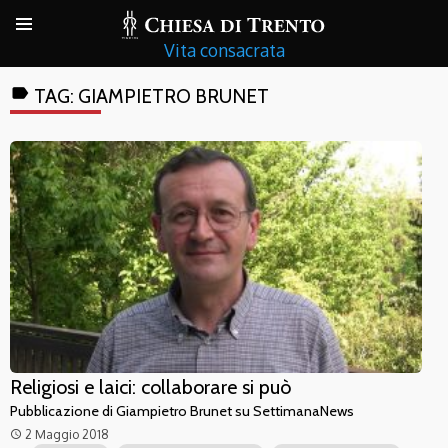
Vita consacrata
label
TAG:
GIAMPIETRO BRUNET
Religiosi e laici: collaborare si può
Pubblicazione di Giampietro Brunet su SettimanaNews
2 Maggio 2018
access_time