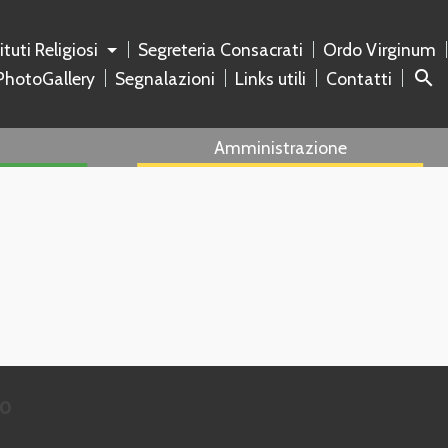
tituti Religiosi
Segreteria Consacrati
Ordo Virginum
search
PhotoGallery
Segnalazioni
Links utili
Contatti
Amministrazione
to