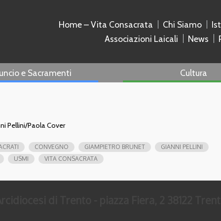
Home – Vita Consacrata
Chi Siamo
Is
Associazioni Laicali
News
uncio e Sacramenti
Cultura
ni Pellini/Paola Cover
ACRATI
CONVEGNO
GIAMPIETRO BRUNET
GIANNI PELLINI
USMI
VITA CONSACRATA
rcidiocesi di Trento - piazza Fiera, 2 38122 Tren