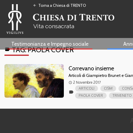
Torna a Chiesa di TRENTO
arrow_back
Vita consacrata
Testimonianza e Impegno sociale
Ann
TAG:
PAOLA COVER
label
Correvano insieme
Articoli di Giampietro Brunet e Gian
2 Novembre 2017
access_time
ARTICOLI
CISM
CONS
label
PAOLA COVER
TRIVENETO
A