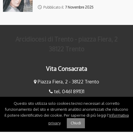
access_time
Pubblicato il:
7 Novembre 2025
Arcidiocesi di Trento - piazza Fiera, 2
38122 Trento
Vita Consacrata
Piazza Fiera, 2 - 38122 Trento
tel. 0461 891131
fax 0461 891234
Questo sito utilizza solo cookies tecnici necessari al corretto
funzionamento del sito e strumenti analitici anonimizzati che riducono
mauriziobaldessari@diocesitn.it
il potere identificativo dei cookie. Per saperne di più leggi l'
informativa
maurizio.bertoniani@gmail.com
privacy
.
Chiudi