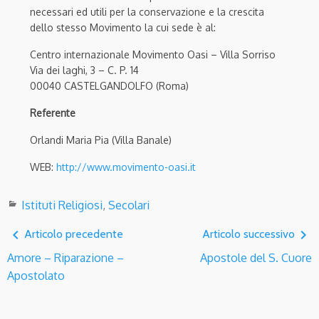
necessari ed utili per la conservazione e la crescita
dello stesso Movimento la cui sede è al:
Centro internazionale Movimento Oasi – Villa Sorriso
Via dei laghi, 3 – C. P. 14
00040 CASTELGANDOLFO (Roma)
Referente
Orlandi Maria Pia (Villa Banale)
WEB:
http://www.movimento-oasi.it
Istituti Religiosi
,
Secolari
navigate_before
navigate_next
Articolo precedente
Articolo successivo
Amore – Riparazione –
Apostole del S. Cuore
Apostolato