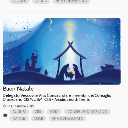
VC 2020
VEGLIA
VITA CONSACRATA
Buon Natale
Delegato Vescovile Vita Consacrata e i membri del Consiglio
Diocesano CISM USMI CIIS - Arcidiocesi di Trento
14 Dicembre 2019
access_time
AUGURI
CIIS
CISM
CONSIGLIO DIOCESANO
label
NATALE
USMI
VITA CONSACRATA