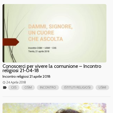
Conoscerci per vivere la comunione – Incontro
religiosi 21-04-18
Incontro religiosi 21 aprile 2018
24 Aprile 2018
access_time
label
CIIS
CISM
INCONTRO
ISTITUTI RELIGIOSI
USMI