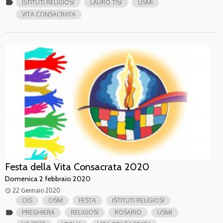
label
ISTITUTI RELIGIOSI
LAURO TISI
USMI
VITA CONSACRATA
Festa della Vita Consacrata 2020
Domenica 2 febbraio 2020
22 Gennaio 2020
access_time
CIIS
CISM
FESTA
ISTITUTI RELIGIOSI
label
PREGHIERA
RELIGIOSI
ROSARIO
USMI