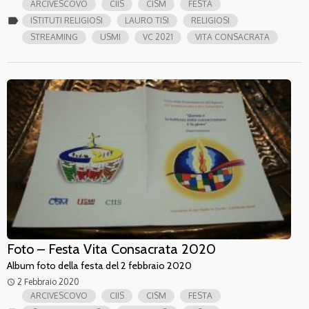
ARCIVESCOVO
CIIS
CISM
FESTA
label
ISTITUTI RELIGIOSI
LAURO TISI
RELIGIOSI
STREAMING
USMI
VC 2021
VITA CONSACRATA
Foto – Festa Vita Consacrata 2020
Album foto della festa del 2 febbraio 2020
2 Febbraio 2020
access_time
ARCIVESCOVO
CIIS
CISM
FESTA