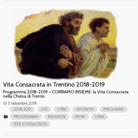
Vita Consacrata in Trentino 2018-2019
Programma 2018-2019 – CORRIAMO INSIEME: la Vita Consacrata
nella Chiesa di Trento
3 Settembre 2018
access_time
2018-2019
CIIS
CISM
INCONTRI
PREGHIERA
label
PROGRAMMA
RELIGIOSI
RITIRI
USMI
VITA CONSACRATA