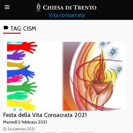
Vita consacrata
label
TAG:
CISM
Festa della Vita Consacrata 2021
Martedì 2 febbraio 2021
26 Gennaio 2021
access_time