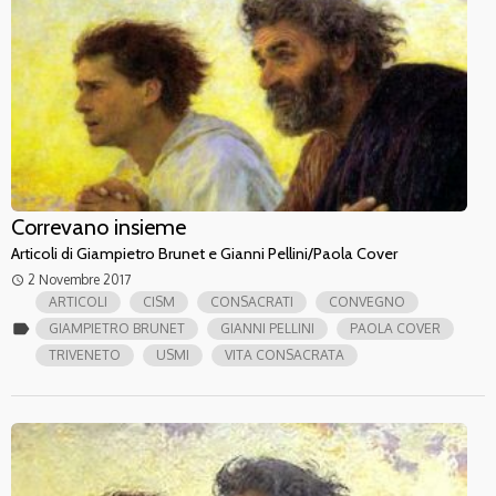
Correvano insieme
Articoli di Giampietro Brunet e Gianni Pellini/Paola Cover
2 Novembre 2017
access_time
ARTICOLI
CISM
CONSACRATI
CONVEGNO
label
GIAMPIETRO BRUNET
GIANNI PELLINI
PAOLA COVER
TRIVENETO
USMI
VITA CONSACRATA