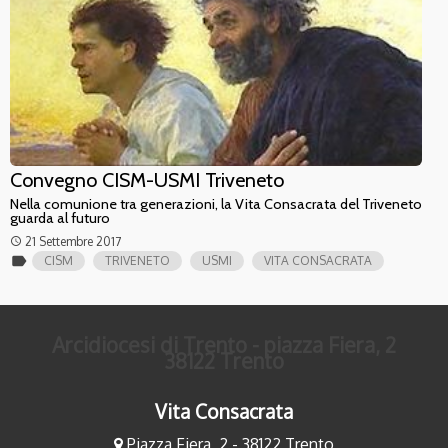
Convegno CISM-USMI Triveneto
Nella comunione tra generazioni, la Vita Consacrata del Triveneto
guarda al futuro
21 Settembre 2017
access_time
label
CISM
TRIVENETO
USMI
VITA CONSACRATA
Arcidiocesi di Trento - piazza Fiera, 2
38122 Trento
Vita Consacrata
Piazza Fiera, 2 - 38122 Trento