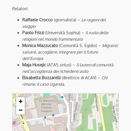
Relatori:
Raffaele Crocco
(giornalista) –
Le ragioni del
viaggio
Paolo Frizzi
(Università Sophia) –
Il ruolo delle
religioni nel mondo frammentato
Monica Mazzucato
(Comunità S. Egidio) –
Migranti:
salvare, accogliere, integrare per il futuro
dell’Europa
Maja Husejic
(ATAS onlus) –
Il lavoro di comunità
nell’accoglienza dei richiedenti asilo
Elisabetta Bozzarelli
(direttrice di ACAV) –
Chi
rimane: il caso Uganda.
E se non ci fosse il mare?
+
−