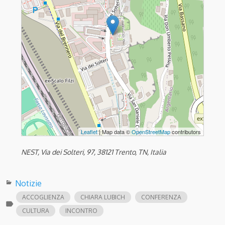
Leaflet
| Map data ©
OpenStreetMap
contributors
NEST, Via dei Solteri, 97, 38121 Trento, TN, Italia
Notizie
ACCOGLIENZA
CHIARA LUBICH
CONFERENZA
label
CULTURA
INCONTRO