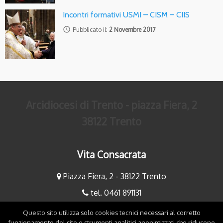
Incontri formativi USMI – CISM – CIIS
access_time
Pubblicato il:
2 Novembre 2017
Arcidiocesi di Trento - piazza Fiera, 2
38122 Trento
Vita Consacrata
Piazza Fiera, 2 - 38122 Trento
tel. 0461 891131
fax 0461 891234
Questo sito utilizza solo cookies tecnici necessari al corretto
funzionamento del sito e strumenti analitici anonimizzati che riducono