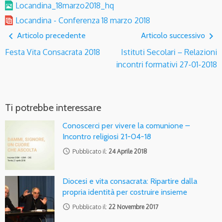
Locandina_18marzo2018_hq
Locandina - Conferenza 18 marzo 2018
navigate_before
navigate_next
Articolo precedente
Articolo successivo
Festa Vita Consacrata 2018
Istituti Secolari – Relazioni
incontri formativi 27-01-2018
Ti potrebbe interessare
Conoscerci per vivere la comunione –
Incontro religiosi 21-04-18
access_time
Pubblicato il:
24 Aprile 2018
Diocesi e vita consacrata: Ripartire dalla
propria identità per costruire insieme
access_time
Pubblicato il:
22 Novembre 2017