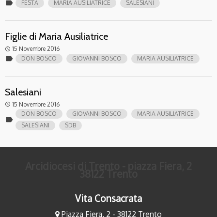
label
FESTA
MARIA AUSILIATRICE
SALESIANI
Figlie di Maria Ausiliatrice
15 Novembre 2016
access_time
label
DON BOSCO
GIOVANNI BOSCO
MARIA AUSILIATRICE
Salesiani
15 Novembre 2016
access_time
DON BOSCO
GIOVANNI BOSCO
MARIA AUSILIATRICE
label
SALESIANI
SDB
Arcidiocesi di Trento - piazza Fiera, 2
38122 Trento
Vita Consacrata
Piazza Fiera, 2 - 38122 Trento