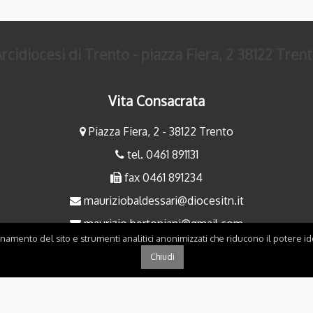
rcidiocesi di Trento - piazza Fiera, 2 38122 Tren
Vita Consacrata
Piazza Fiera, 2 - 38122 Trento
tel. 0461 891131
fax 0461 891234
mauriziobaldessari@diocesitn.it
maurizio.bertoniani@gmail.com
onamento del sito e strumenti analitici anonimizzati che riducono il potere ide
Chiudi