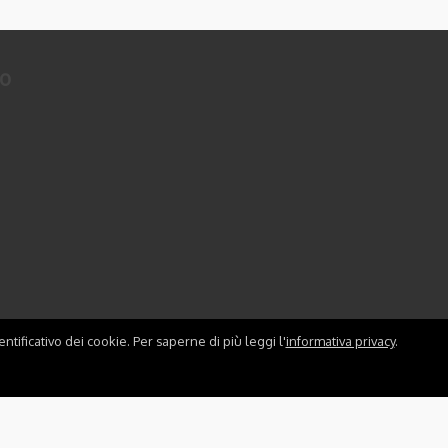
to
ntificativo dei cookie. Per saperne di più leggi l'
informativa privacy
.