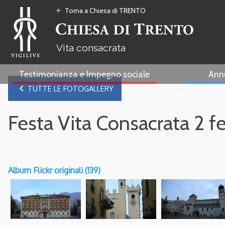
Torna a Chiesa di TRENTO
arrow_back
Vita consacrata
Testimonianza e Impegno sociale
Ann
navigate_before
TUTTE LE FOTOGALLERY
Festa Vita Consacrata 2 
Album Flickr originali (139)