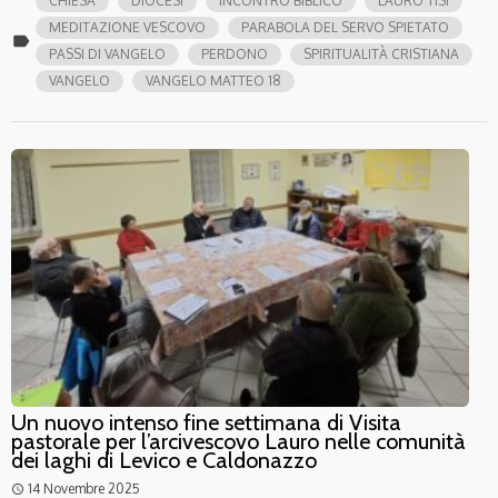
CHIESA
DIOCESI
INCONTRO BIBLICO
LAURO TISI
MEDITAZIONE VESCOVO
PARABOLA DEL SERVO SPIETATO
label
PASSI DI VANGELO
PERDONO
SPIRITUALITÀ CRISTIANA
VANGELO
VANGELO MATTEO 18
Un nuovo intenso fine settimana di Visita
pastorale per l’arcivescovo Lauro nelle comunità
dei laghi di Levico e Caldonazzo
14 Novembre 2025
access_time