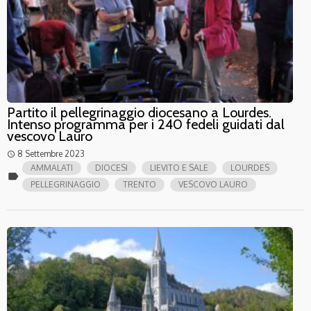
Partito il pellegrinaggio diocesano a Lourdes.
Intenso programma per i 240 fedeli guidati dal
vescovo Lauro
8 Settembre 2023
access_time
AMMALATI
DIOCESI
LIEVITO E SALE
LOURDES
label
PELLEGRINAGGIO
TRENTO
VESCOVO LAURO