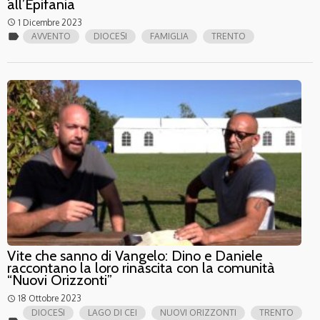
all’Epifania
1 Dicembre 2023
access_time
label
AVVENTO
DIOCESI
FAMIGLIA
TRENTO
Vite che sanno di Vangelo: Dino e Daniele
raccontano la loro rinascita con la comunità
“Nuovi Orizzonti”
18 Ottobre 2023
access_time
DIOCESI
LAGO DI CEI
NUOVI ORIZZONTI
TRENTO