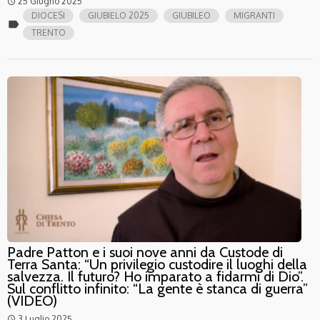
25 Giugno 2025
access_time
DIOCESI
GIUBIELO 2025
GIUBILEO
MIGRANTI
label
TRENTO
Padre Patton e i suoi nove anni da Custode di
Terra Santa: “Un privilegio custodire il luoghi della
salvezza. Il futuro? Ho imparato a fidarmi di Dio”.
Sul conflitto infinito: “La gente è stanca di guerra”
(VIDEO)
3 Luglio 2025
access_time