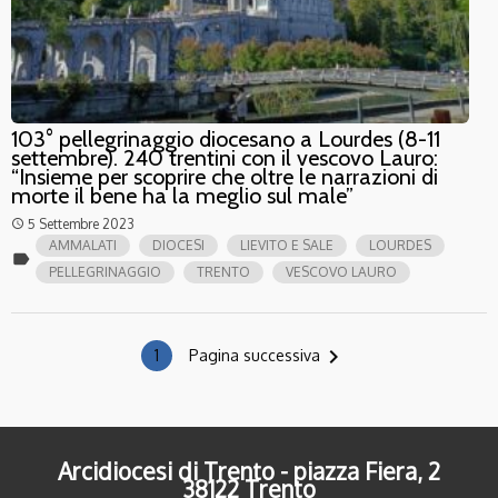
103° pellegrinaggio diocesano a Lourdes (8-11
settembre). 240 trentini con il vescovo Lauro:
“Insieme per scoprire che oltre le narrazioni di
morte il bene ha la meglio sul male”
5 Settembre 2023
access_time
AMMALATI
DIOCESI
LIEVITO E SALE
LOURDES
label
PELLEGRINAGGIO
TRENTO
VESCOVO LAURO
navigate_next
1
Pagina successiva
Arcidiocesi di Trento - piazza Fiera, 2
38122 Trento