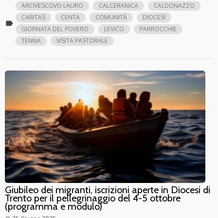
ARCIVESCOVO LAURO
CALCERANICA
CALDONAZZO
CARITAS
CENTA
COMUNITÀ
DIOCESI
label
GIORNATA DEL POVERO
LEVICO
PARROCCHIE
TENNA
VISITA PASTORALE
Giubileo dei migranti, iscrizioni aperte in Diocesi di
Trento per il pellegrinaggio del 4-5 ottobre
(programma e modulo)