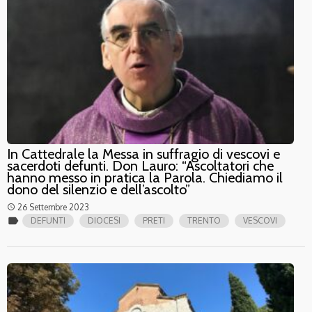
In Cattedrale la Messa in suffragio di vescovi e
sacerdoti defunti. Don Lauro: “Ascoltatori che
hanno messo in pratica la Parola. Chiediamo il
dono del silenzio e dell’ascolto”
26 Settembre 2023
access_time
label
DEFUNTI
DIOCESI
PRETI
TRENTO
VESCOVI