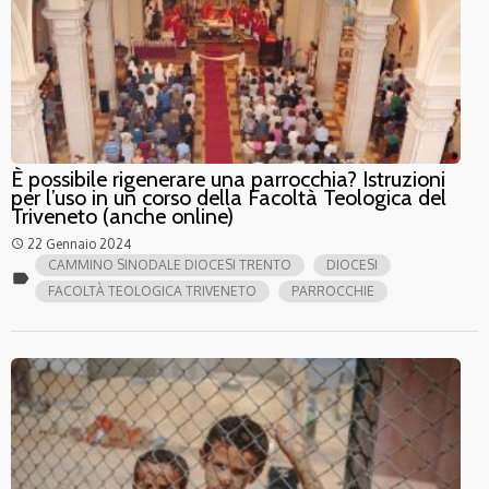
È possibile rigenerare una parrocchia? Istruzioni
per l’uso in un corso della Facoltà Teologica del
Triveneto (anche online)
22 Gennaio 2024
access_time
CAMMINO SINODALE DIOCESI TRENTO
DIOCESI
label
FACOLTÀ TEOLOGICA TRIVENETO
PARROCCHIE