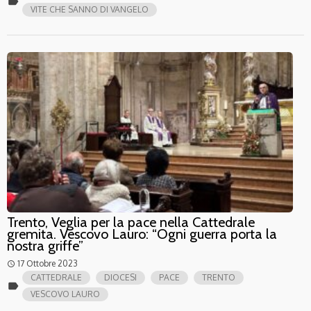
label
VITE CHE SANNO DI VANGELO
Trento, Veglia per la pace nella Cattedrale
gremita. Vescovo Lauro: “Ogni guerra porta la
nostra griffe”
17 Ottobre 2023
access_time
CATTEDRALE
DIOCESI
PACE
TRENTO
label
VESCOVO LAURO