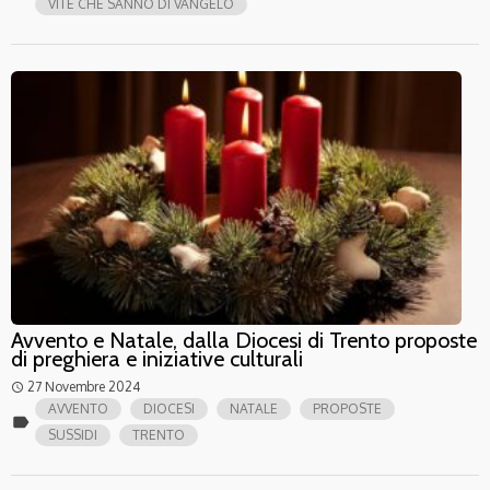
VITE CHE SANNO DI VANGELO
Avvento e Natale, dalla Diocesi di Trento proposte
di preghiera e iniziative culturali
27 Novembre 2024
access_time
AVVENTO
DIOCESI
NATALE
PROPOSTE
label
SUSSIDI
TRENTO