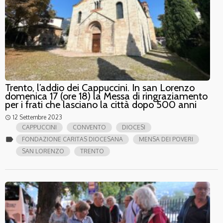
Trento, l’addio dei Cappuccini. In san Lorenzo
domenica 17 (ore 18) la Messa di ringraziamento
per i frati che lasciano la città dopo 500 anni
12 Settembre 2023
access_time
CAPPUCCINI
CONVENTO
DIOCESI
label
FONDAZIONE CARITAS DIOCESANA
MENSA DEI POVERI
SAN LORENZO
TRENTO