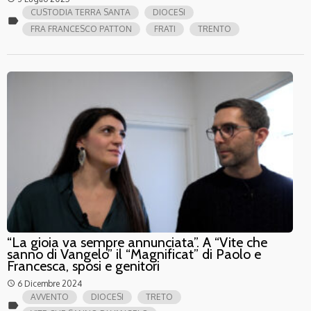
CUSTODIA TERRA SANTA
DIOCESI
label
FRA FRANCESCO PATTON
FRATI
TRENTO
“La gioia va sempre annunciata”. A “Vite che
sanno di Vangelo” il “Magnificat” di Paolo e
Francesca, sposi e genitori
6 Dicembre 2024
access_time
AVVENTO
DIOCESI
TRETO
label