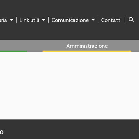
search
ria
Link utili
Comunicazione
Contatti
Amministrazione
to