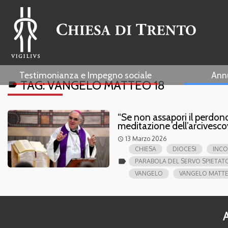
Testimonianza e Impegno sociale
Ann
TAG:
VANGELO MATTEO 18
label
“Se non assapori il perdono 
meditazione dell’arcivesco
13 Marzo 2026
access_time
CHIESA
DIOCESI
INCO
label
PARABOLA DEL SERVO SPIETAT
VANGELO
VANGELO MATTE
A