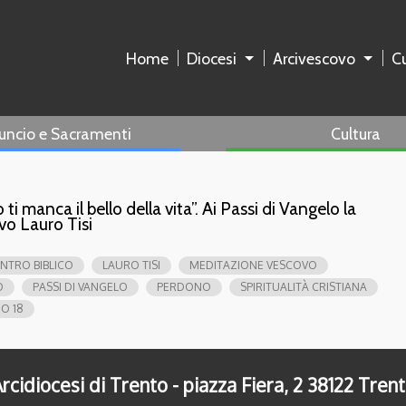
Home
Diocesi
Arcivescovo
Cu
uncio e Sacramenti
Cultura
ti manca il bello della vita”. Ai Passi di Vangelo la
vo Lauro Tisi
NTRO BIBLICO
LAURO TISI
MEDITAZIONE VESCOVO
O
PASSI DI VANGELO
PERDONO
SPIRITUALITÀ CRISTIANA
O 18
rcidiocesi di Trento - piazza Fiera, 2 38122 Tren