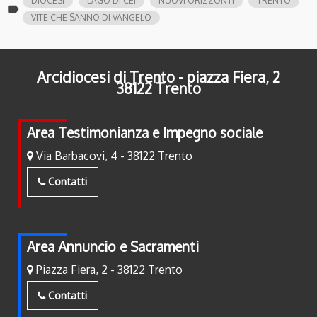
DIOCESI
LAGO DI CEI
NUOVI ORIZZONTI
TRENTO
label
VITE CHE SANNO DI VANGELO
Arcidiocesi di Trento - piazza Fiera, 2
38122 Trento
Area Testimonianza e Impegno sociale
Via Barbacovi, 4 - 38122 Trento
Contatti
Area Annuncio e Sacramenti
Piazza Fiera, 2 - 38122 Trento
Contatti