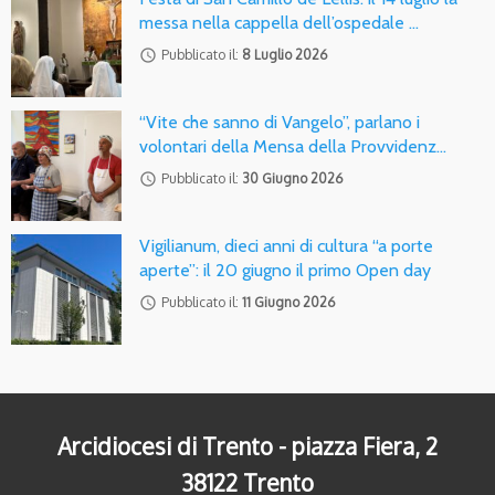
messa nella cappella dell’ospedale …
access_time
Pubblicato il:
8 Luglio 2026
“Vite che sanno di Vangelo”, parlano i
volontari della Mensa della Provvidenz…
access_time
Pubblicato il:
30 Giugno 2026
Vigilianum, dieci anni di cultura “a porte
aperte”: il 20 giugno il primo Open day
access_time
Pubblicato il:
11 Giugno 2026
Arcidiocesi di Trento - piazza Fiera, 2
38122 Trento