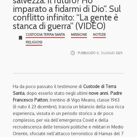
salvezza. Il futuro? Ho
imparato a fidarmi di Dio”. Sul
conflitto infinito: “La gente è
stanca di guerra” (VIDEO)
CUSTODIA TERRA SANTA
MISSIONE
NOTIZIE
bookmark
RELIGIOSI
access_time
PUBBLICATO IL:
3 LUGLIO 2025
Ha da poco passato il testimone di
Custode di Terra
Santa
, dopo esserlo stato negli ultimi
nove anni
.
Padre
Francesco Patton
, trentino di Vigo Meano, classe 1963
(è nato il 23 dicembre), traccia un bilancio della sua ricca
esperienza, vissuta in un periodo storico a dir poco
complesso, per via dell’emergenza Covid e della
recrudescenza delle tensioni politiche e militari in Medio
Oriente, sfociate nell’attacco terroristico di Hamas del 7