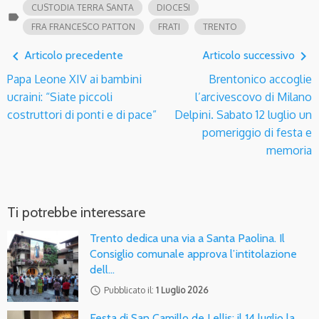
CUSTODIA TERRA SANTA
DIOCESI
label
FRA FRANCESCO PATTON
FRATI
TRENTO
navigate_before
navigate_next
Articolo precedente
Articolo successivo
Papa Leone XIV ai bambini
Brentonico accoglie
ucraini: “Siate piccoli
l’arcivescovo di Milano
costruttori di ponti e di pace”
Delpini. Sabato 12 luglio un
pomeriggio di festa e
memoria
Ti potrebbe interessare
Trento dedica una via a Santa Paolina. Il
Consiglio comunale approva l’intitolazione
dell…
access_time
Pubblicato il:
1 Luglio 2026
Festa di San Camillo de Lellis: il 14 luglio la