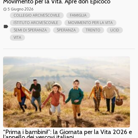
Movimento per la Vita. Apre don Epicoco
5 Giugno 2026
access_time
COLLEGIO ARCIVESCOVILE
FAMIGLIA
ISTITUTO ARCIVESCOVILE
MOVIMENTO PER LA VITA
label
SEMI DI SPERANZA
SPERANZA
TRENTO
UCID
VITA
“Prima i bambini!”: la Giornata per la Vita 2026 e
l’appello dei vescovi italiani