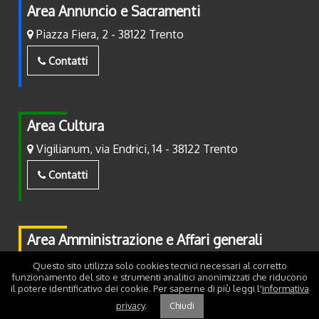
Area Annuncio e Sacramenti
Piazza Fiera, 2 - 38122 Trento
Contatti
Area Cultura
Vigilianum, via Endrici, 14 - 38122 Trento
Contatti
Area Amministrazione e Affari generali
Piazza Fiera, 2 - 38122 Trento
Questo sito utilizza solo cookies tecnici necessari al corretto
funzionamento del sito e strumenti analitici anonimizzati che riducono
il potere identificativo dei cookie. Per saperne di più leggi l'
informativa
Contatti
privacy
.
Chiudi