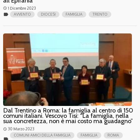
all’Epifania
1 Dicembre 2023
access_time
label
AVVENTO
DIOCESI
FAMIGLIA
TRENTO
Dal Trentino a Roma: la famiglia al centro di 150
comuni italiani. Vescovo Tisi: “La famiglia, nella
sua concretezza, non è mai costo ma guadagno”
30 Marzo 2023
access_time
COMUNI AMICI DELLA FAMIGLIA
FAMIGLIA
ROMA
label