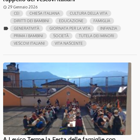
29 Gennaio 2026
access_time
CEI
CHIESA ITALIANA
CULTURA DELLA VITA
DIRITTI DEI BAMBINI
EDUCAZIONE
FAMIGLIA
label
GENERATIVITÀ
GIORNATA PER LA VITA
INFANZIA
PRIMA I BAMBINI
SOCIETÀ
TUTELA DEI MINORI
VESCOVI ITALIANI
VITA NASCENTE
A Levico Terme la Festa delle famiglie con