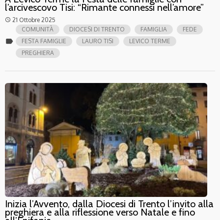
l’arcivescovo Tisi: “Rimante connessi nell’amore”
21 Ottobre 2025
access_time
COMUNITÀ
DIOCESI DI TRENTO
FAMIGLIA
FEDE
label
FESTA FAMIGLIE
LAURO TISI
LEVICO TERME
PREGHIERA
Inizia l’Avvento, dalla Diocesi di Trento l’invito alla
preghiera e alla riflessione verso Natale e fino