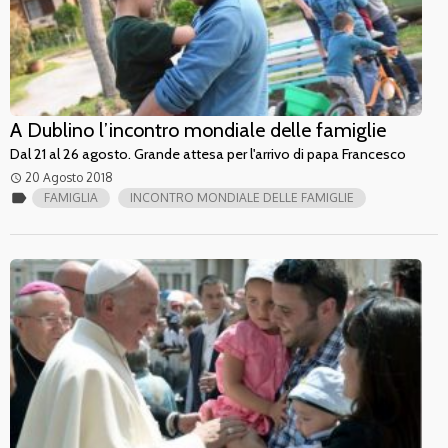
A Dublino l’incontro mondiale delle famiglie
Dal 21 al 26 agosto. Grande attesa per l'arrivo di papa Francesco
20 Agosto 2018
access_time
label
FAMIGLIA
INCONTRO MONDIALE DELLE FAMIGLIE