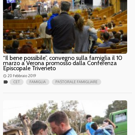
“Il bene possibile”, convegno sulla famiglia il 10
marzo a Verona promosso dalla Conferenza
Episcopale Triveneto
20 Febbraio 2019
access_time
label
CET
FAMIGLIA
PASTORALE FAMIGLIARE