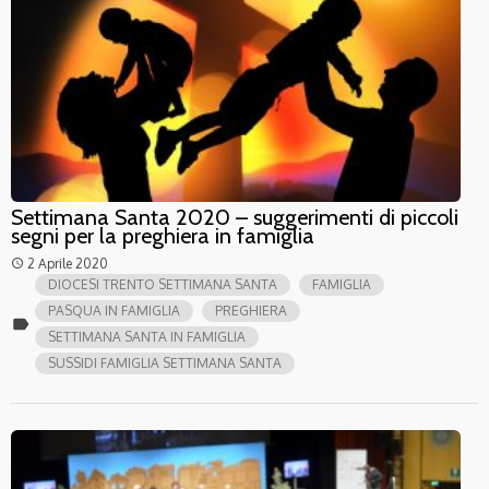
Settimana Santa 2020 – suggerimenti di piccoli
segni per la preghiera in famiglia
2 Aprile 2020
access_time
DIOCESI TRENTO SETTIMANA SANTA
FAMIGLIA
PASQUA IN FAMIGLIA
PREGHIERA
label
SETTIMANA SANTA IN FAMIGLIA
SUSSIDI FAMIGLIA SETTIMANA SANTA