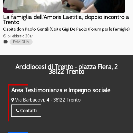
La famiglia dell’Amoris Laetitia, doppio incontro a
Trento
Ospite don Paolo Gentili (Cei) e Gigi De Paolo (Forum per le Famiglie)
6 Febbraio 2017
access_time
label
FAMIGLIA
Arcidiocesi di Trento - piazza Fiera, 2
38122 Trento
Area Testimonianza e Impegno sociale
Via Barbacovi, 4 - 38122 Trento
Contatti