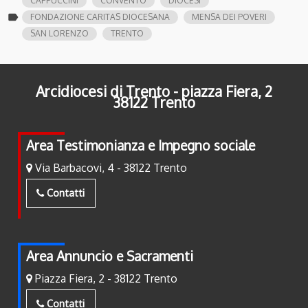
CAPPUCCINI
CONVENTO
DIOCESI
label
FONDAZIONE CARITAS DIOCESANA
MENSA DEI POVERI
SAN LORENZO
TRENTO
Arcidiocesi di Trento - piazza Fiera, 2
38122 Trento
Area Testimonianza e Impegno sociale
Via Barbacovi, 4 - 38122 Trento
Contatti
Area Annuncio e Sacramenti
Piazza Fiera, 2 - 38122 Trento
Contatti