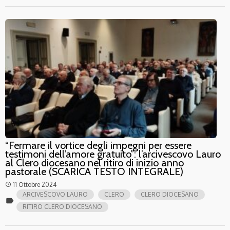
“Fermare il vortice degli impegni per essere
testimoni dell’amore gratuito”: l’arcivescovo Lauro
al Clero diocesano nel ritiro di inizio anno
pastorale (SCARICA TESTO INTEGRALE)
11 Ottobre 2024
access_time
ARCIVESCOVO LAURO
CLERO
CLERO DIOCESANO
label
RITIRO CLERO DIOCESANO