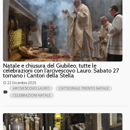
Natale e chiusura del Giubileo, tutte le
celebrazioni con l’arcivescovo Lauro. Sabato 27
tornano i Cantori della Stella
22 Dicembre 2025
access_time
ARCIVESCOVO LAURO
CATTEDRALE TRENTO NATALE
label
CELEBRAZIONI NATALE