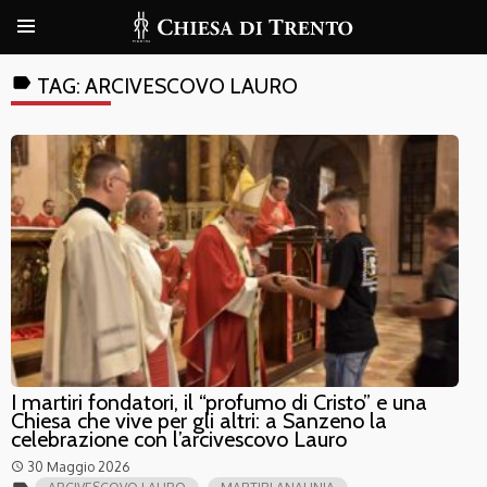
label
TAG:
ARCIVESCOVO LAURO
I martiri fondatori, il “profumo di Cristo” e una
Chiesa che vive per gli altri: a Sanzeno la
celebrazione con l’arcivescovo Lauro
30 Maggio 2026
access_time