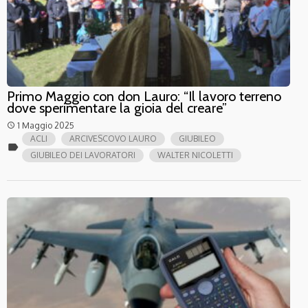
Primo Maggio con don Lauro: “Il lavoro terreno
dove sperimentare la gioia del creare”
1 Maggio 2025
access_time
ACLI
ARCIVESCOVO LAURO
GIUBILEO
label
GIUBILEO DEI LAVORATORI
WALTER NICOLETTI