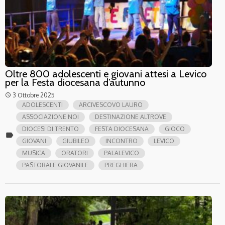
Oltre 800 adolescenti e giovani attesi a Levico
per la Festa diocesana d’autunno
3 Ottobre 2025
access_time
ADOLESCENTI
ARCIVESCOVO LAURO
ASSOCIAZIONE NOI
DESTINAZIONE ALTROVE
DIOCESI DI TRENTO
FESTA DIOCESANA
GIOCO
label
GIOVANI
GIUBILEO
INCONTRO
LEVICO
MUSICA
ORATORI
PALALEVICO
PASTORALE GIOVANILE
PREGHIERA