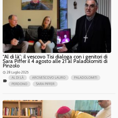
“Al di là”: il vescovo Tisi dialoga con i genitori di
Sara Piffer il 4 agosto alle 21 al Paladolomiti di
Pinzolo
28 Luglio 2025
access_time
AL DI LÀ
ARCIVESCOVO LAURO
PALADOLOMITI
label
PERDONO
SARA PIFFER