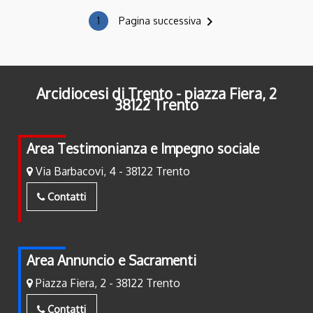
navigate_next
1
Pagina successiva
Arcidiocesi di Trento - piazza Fiera, 2
38122 Trento
Area Testimonianza e Impegno sociale
Via Barbacovi, 4 - 38122 Trento
Contatti
Area Annuncio e Sacramenti
Piazza Fiera, 2 - 38122 Trento
Contatti