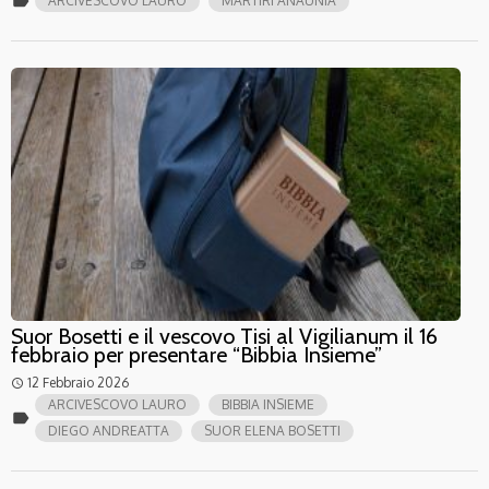
label
ARCIVESCOVO LAURO
MARTIRI ANAUNIA
Suor Bosetti e il vescovo Tisi al Vigilianum il 16
febbraio per presentare “Bibbia Insieme”
12 Febbraio 2026
access_time
ARCIVESCOVO LAURO
BIBBIA INSIEME
label
DIEGO ANDREATTA
SUOR ELENA BOSETTI