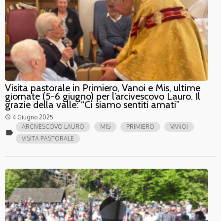
Visita pastorale in Primiero, Vanoi e Mis, ultime
giornate (5-6 giugno) per l’arcivescovo Lauro. Il
grazie della valle: “Ci siamo sentiti amati”
4 Giugno 2025
access_time
ARCIVESCOVO LAURO
MIS
PRIMIERO
VANOI
label
VISITA PASTORALE