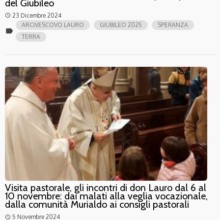
del Giubileo
23 Dicembre 2024
access_time
ARCIVESCOVO LAURO
GIUBILEO 2025
SPERANZA
label
TERRA
Visita pastorale, gli incontri di don Lauro dal 6 al
10 novembre: dai malati alla veglia vocazionale,
dalla comunità Murialdo ai consigli pastorali
5 Novembre 2024
access_time