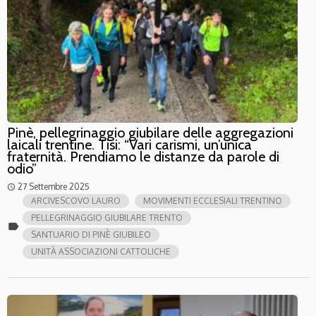
Pinè, pellegrinaggio giubilare delle aggregazioni
laicali trentine. Tisi: “Vari carismi, un’unica
fraternità. Prendiamo le distanze da parole di
odio”
27 Settembre 2025
access_time
ARCIVESCOVO LAURO
MOVIMENTI ECCLESIALI TRENTINO
PELLEGRINAGGIO GIUBILARE TRENTO
label
SANTUARIO DI PINÈ GIUBILEO
UNITÀ ASSOCIAZIONI CATTOLICHE