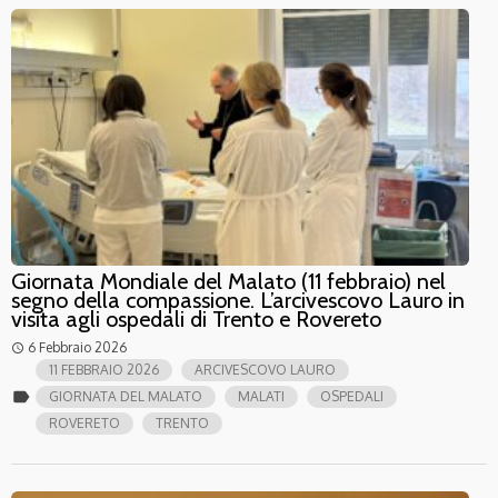
Giornata Mondiale del Malato (11 febbraio) nel
segno della compassione. L’arcivescovo Lauro in
visita agli ospedali di Trento e Rovereto
6 Febbraio 2026
access_time
11 FEBBRAIO 2026
ARCIVESCOVO LAURO
label
GIORNATA DEL MALATO
MALATI
OSPEDALI
ROVERETO
TRENTO