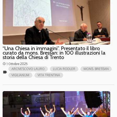
“Una Chiesa in immagini”. Presentato il libro
curato da mons. Bressan: in 100 illustrazioni la
storia della Chiesa di Trento
1 Ottobre 2025
access_time
ARCIVESCOVO LAURO
LUCIA RODLER
MONS. BRESSAN
label
VIGILIANUM
VITA TRENTINA