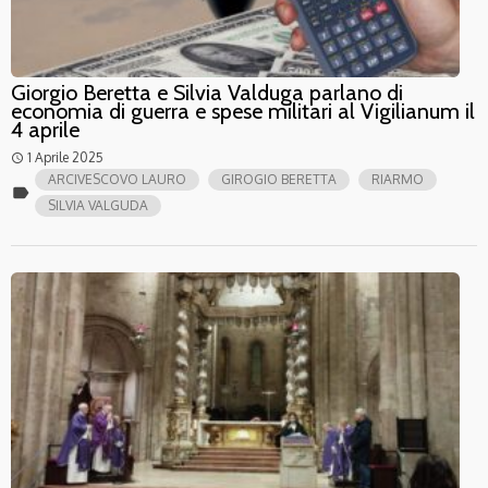
Giorgio Beretta e Silvia Valduga parlano di
economia di guerra e spese militari al Vigilianum il
4 aprile
1 Aprile 2025
access_time
ARCIVESCOVO LAURO
GIROGIO BERETTA
RIARMO
label
SILVIA VALGUDA