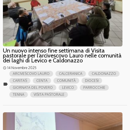
Un nuovo intenso fine settimana di Visita
pastorale per l’arcivescovo Lauro nelle comunità
dei laghi di Levico e Caldonazzo
14 Novembre 2025
access_time
ARCIVESCOVO LAURO
CALCERANICA
CALDONAZZO
CARITAS
CENTA
COMUNITÀ
DIOCESI
label
GIORNATA DEL POVERO
LEVICO
PARROCCHIE
TENNA
VISITA PASTORALE