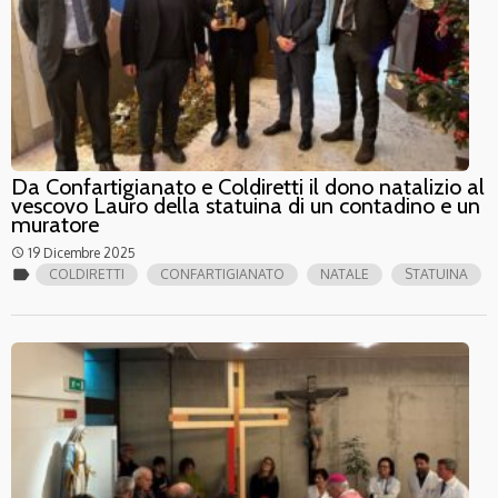
Da Confartigianato e Coldiretti il dono natalizio al
vescovo Lauro della statuina di un contadino e un
muratore
19 Dicembre 2025
access_time
label
COLDIRETTI
CONFARTIGIANATO
NATALE
STATUINA