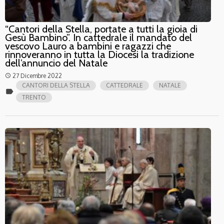
“Cantori della Stella, portate a tutti la gioia di
Gesù Bambino”. In cattedrale il mandato del
vescovo Lauro a bambini e ragazzi che
rinnoveranno in tutta la Diocesi la tradizione
dell’annuncio del Natale
27 Dicembre 2022
access_time
CANTORI DELLA STELLA
CATTEDRALE
NATALE
label
TRENTO