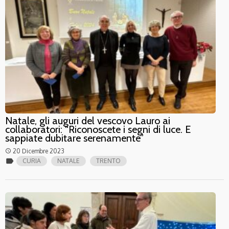
Natale, gli auguri del vescovo Lauro ai
collaboratori: “Riconoscete i segni di luce. E
sappiate dubitare serenamente”
20 Dicembre 2023
access_time
label
CURIA
NATALE
TRENTO