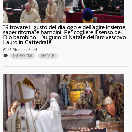
“Ritrovare il gusto del dialogo e dell’agire insieme,
saper ritornare bambini. Per cogliere il senso del
Dio bambino”. L’augurio di Natale dell’arcivescovo
Lauro in Cattedrale
25 Dicembre 2024
access_time
label
LAURO TISI
NATALE