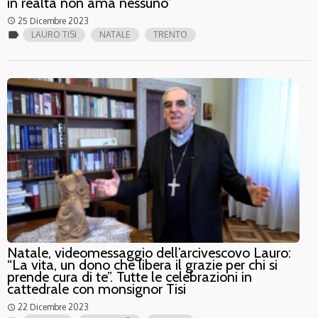
in realtà non ama nessuno”
25 Dicembre 2023
access_time
label
LAURO TISI
NATALE
TRENTO
Natale, videomessaggio dell’arcivescovo Lauro:
“La vita, un dono che libera il grazie per chi si
prende cura di te”. Tutte le celebrazioni in
cattedrale con monsignor Tisi
22 Dicembre 2023
access_time