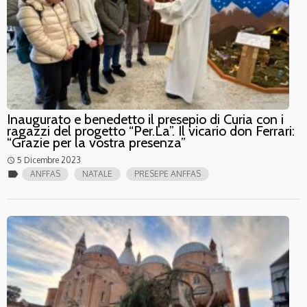
Inaugurato e benedetto il presepio di Curia con i
ragazzi del progetto “Per.La”. Il vicario don Ferrari:
“Grazie per la vostra presenza”
5 Dicembre 2023
access_time
label
ANFFAS
NATALE
PRESEPE ANFFAS