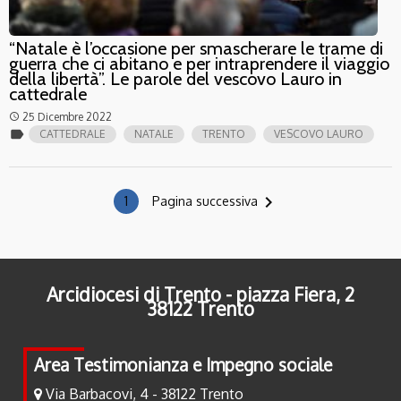
“Natale è l’occasione per smascherare le trame di
guerra che ci abitano e per intraprendere il viaggio
della libertà”. Le parole del vescovo Lauro in
cattedrale
25 Dicembre 2022
access_time
label
CATTEDRALE
NATALE
TRENTO
VESCOVO LAURO
navigate_next
1
Pagina successiva
Arcidiocesi di Trento - piazza Fiera, 2
38122 Trento
Area Testimonianza e Impegno sociale
Via Barbacovi, 4 - 38122 Trento