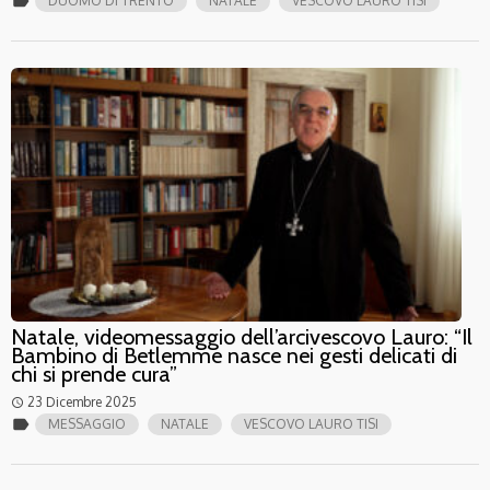
label
DUOMO DI TRENTO
NATALE
VESCOVO LAURO TISI
Natale, videomessaggio dell’arcivescovo Lauro: “Il
Bambino di Betlemme nasce nei gesti delicati di
chi si prende cura”
23 Dicembre 2025
access_time
label
MESSAGGIO
NATALE
VESCOVO LAURO TISI