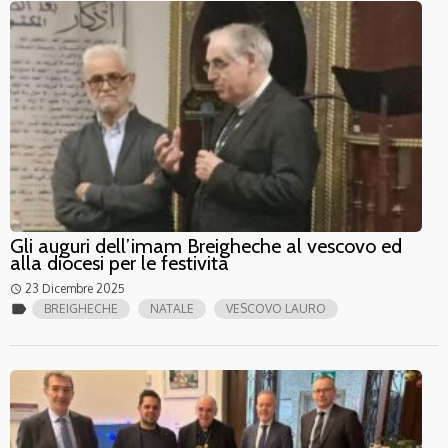
Gli auguri dell’imam Breigheche al vescovo ed
alla diocesi per le festività
23 Dicembre 2025
access_time
label
BREIGHECHE
NATALE
VESCOVO LAURO