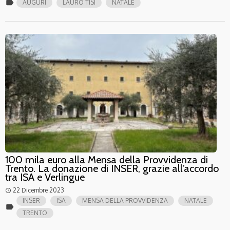
label
AUGURI
LAURO TISI
NATALE
100 mila euro alla Mensa della Provvidenza di
Trento. La donazione di INSER, grazie all’accordo
tra ISA e Verlingue
22 Dicembre 2023
access_time
INSER
ISA
MENSA DELLA PROVVIDENZA
NATALE
label
TRENTO