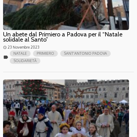
Un abete dal Primiero a Padova per il “Natale
solidale al Santo”
23 Novembre 2023
access_time
NATALE
PRIMIERO
SANT'ANTONIO PADOVA
label
SOLIDARIETÀ