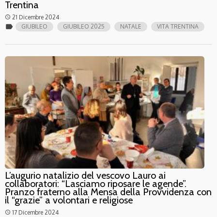
Trentina
21 Dicembre 2024
access_time
label
GIUBILEO
GIUBILEO 2025
NATALE
VITA TRENTINA
L’augurio natalizio del vescovo Lauro ai
collaboratori: “Lasciamo riposare le agende”.
Pranzo fraterno alla Mensa della Provvidenza con
il “grazie” a volontari e religiose
17 Dicembre 2024
access_time