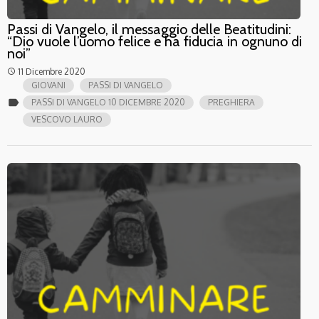
Passi di Vangelo, il messaggio delle Beatitudini:
“Dio vuole l’uomo felice e ha fiducia in ognuno di
noi”
11 Dicembre 2020
access_time
GIOVANI
PASSI DI VANGELO
label
PASSI DI VANGELO 10 DICEMBRE 2020
PREGHIERA
VESCOVO LAURO