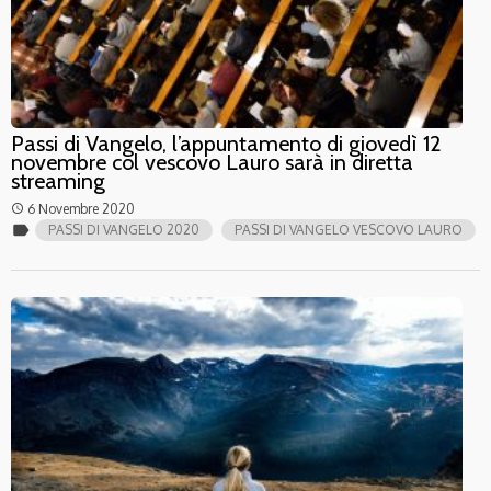
Passi di Vangelo, l’appuntamento di giovedì 12
novembre col vescovo Lauro sarà in diretta
streaming
6 Novembre 2020
access_time
label
PASSI DI VANGELO 2020
PASSI DI VANGELO VESCOVO LAURO