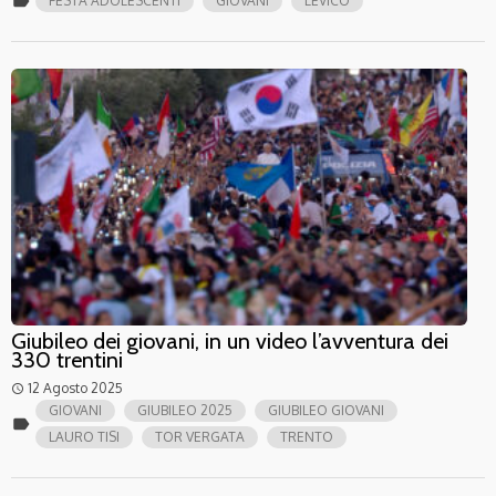
label
FESTA ADOLESCENTI
GIOVANI
LEVICO
Giubileo dei giovani, in un video l’avventura dei
330 trentini
12 Agosto 2025
access_time
GIOVANI
GIUBILEO 2025
GIUBILEO GIOVANI
label
LAURO TISI
TOR VERGATA
TRENTO