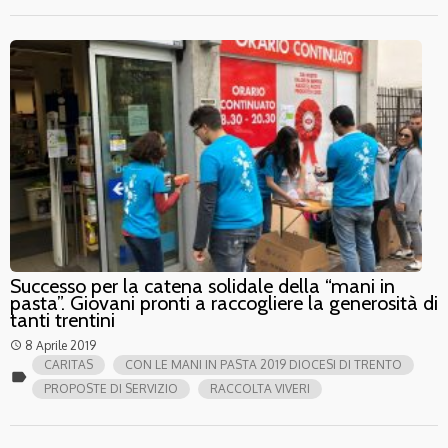
Successo per la catena solidale della “mani in
pasta”. Giovani pronti a raccogliere la generosità di
tanti trentini
8 Aprile 2019
access_time
CARITAS
CON LE MANI IN PASTA 2019 DIOCESI DI TRENTO
label
PROPOSTE DI SERVIZIO
RACCOLTA VIVERI