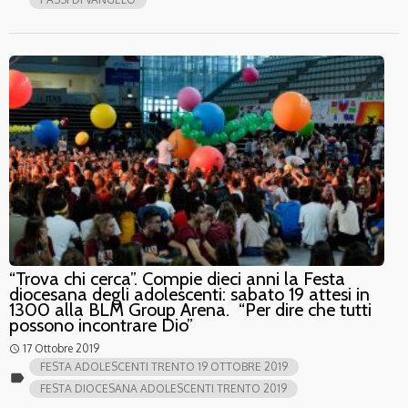
“Trova chi cerca”. Compie dieci anni la Festa
diocesana degli adolescenti: sabato 19 attesi in
1300 alla BLM Group Arena. “Per dire che tutti
possono incontrare Dio”
17 Ottobre 2019
access_time
FESTA ADOLESCENTI TRENTO 19 OTTOBRE 2019
label
FESTA DIOCESANA ADOLESCENTI TRENTO 2019