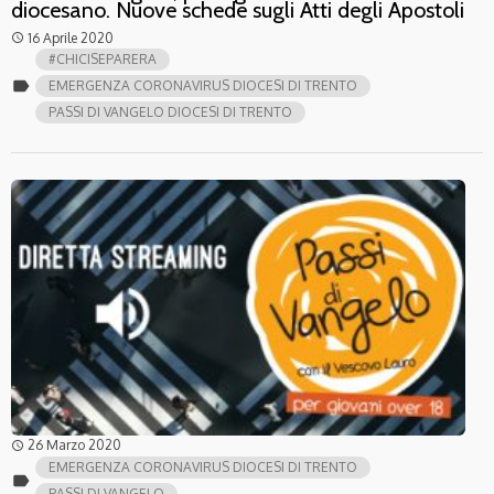
diocesano. Nuove schede sugli Atti degli Apostoli
16 Aprile 2020
access_time
#CHICISEPARERA
label
EMERGENZA CORONAVIRUS DIOCESI DI TRENTO
PASSI DI VANGELO DIOCESI DI TRENTO
26 Marzo 2020
access_time
EMERGENZA CORONAVIRUS DIOCESI DI TRENTO
label
PASSI DI VANGELO