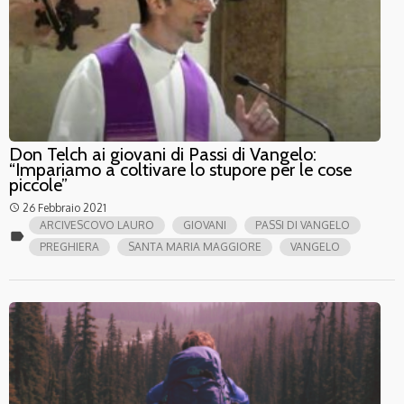
Don Telch ai giovani di Passi di Vangelo:
“Impariamo a coltivare lo stupore per le cose
piccole”
26 Febbraio 2021
access_time
ARCIVESCOVO LAURO
GIOVANI
PASSI DI VANGELO
label
PREGHIERA
SANTA MARIA MAGGIORE
VANGELO