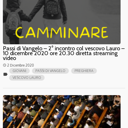
Passi di Vangelo – 2° incontro col vescovo Lauro –
10 dicembre 2020 ore 20.30 diretta streaming
video
2 Dicembre 2020
access_time
GIOVANI
PASSI DI VANGELO
PREGHIERA
label
VESCOVO LAURO