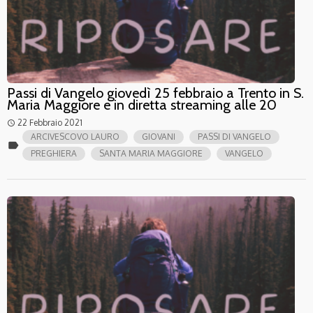
Passi di Vangelo giovedì 25 febbraio a Trento in S.
Maria Maggiore e in diretta streaming alle 20
22 Febbraio 2021
access_time
ARCIVESCOVO LAURO
GIOVANI
PASSI DI VANGELO
label
PREGHIERA
SANTA MARIA MAGGIORE
VANGELO