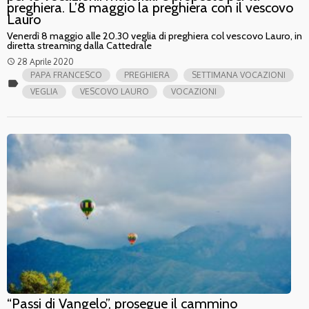
preghiera. L’8 maggio la preghiera con il vescovo
Lauro
Venerdì 8 maggio alle 20.30 veglia di preghiera col vescovo Lauro, in
diretta streaming dalla Cattedrale
28 Aprile 2020
access_time
PAPA FRANCESCO
PREGHIERA
SETTIMANA VOCAZIONI
label
VEGLIA
VESCOVO LAURO
VOCAZIONI
“Passi di Vangelo”, prosegue il cammino