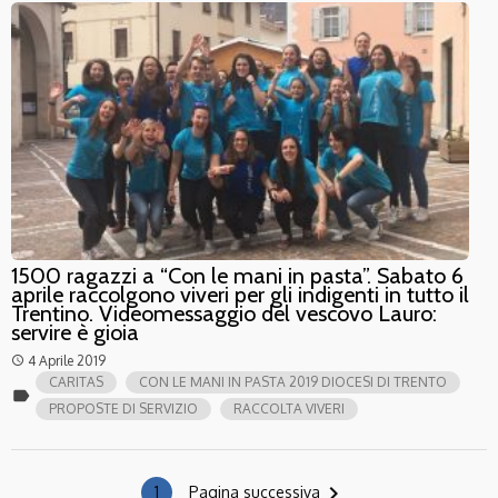
1500 ragazzi a “Con le mani in pasta”. Sabato 6
aprile raccolgono viveri per gli indigenti in tutto il
Trentino. Videomessaggio del vescovo Lauro:
servire è gioia
4 Aprile 2019
access_time
CARITAS
CON LE MANI IN PASTA 2019 DIOCESI DI TRENTO
label
PROPOSTE DI SERVIZIO
RACCOLTA VIVERI
navigate_next
1
Pagina successiva