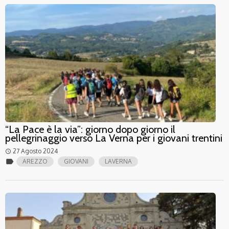
“La Pace è la via”: giorno dopo giorno il
pellegrinaggio verso La Verna per i giovani trentini
27 Agosto 2024
access_time
label
AREZZO
GIOVANI
LAVERNA