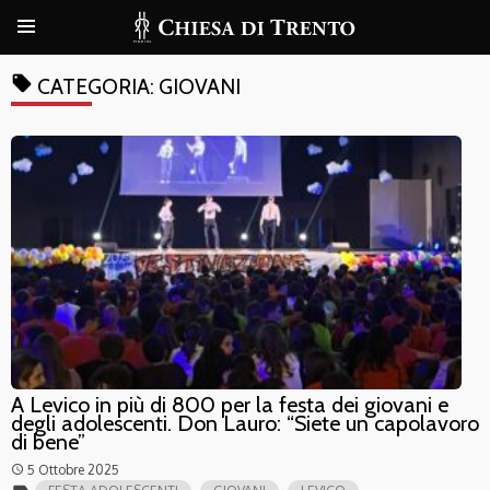
local_offer
CATEGORIA:
GIOVANI
A Levico in più di 800 per la festa dei giovani e
degli adolescenti. Don Lauro: “Siete un capolavoro
di bene”
5 Ottobre 2025
access_time