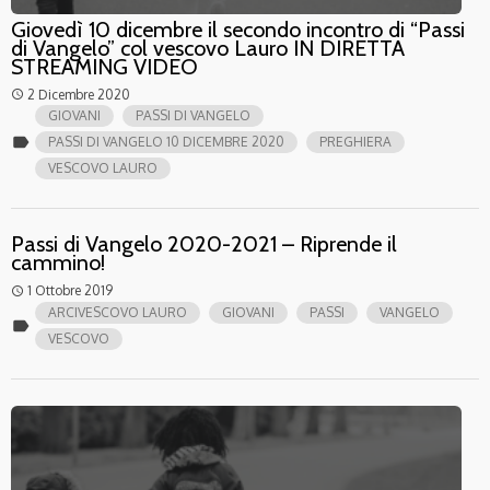
Giovedì 10 dicembre il secondo incontro di “Passi
di Vangelo” col vescovo Lauro IN DIRETTA
STREAMING VIDEO
2 Dicembre 2020
access_time
GIOVANI
PASSI DI VANGELO
label
PASSI DI VANGELO 10 DICEMBRE 2020
PREGHIERA
VESCOVO LAURO
Passi di Vangelo 2020-2021 – Riprende il
cammino!
1 Ottobre 2019
access_time
ARCIVESCOVO LAURO
GIOVANI
PASSI
VANGELO
label
VESCOVO