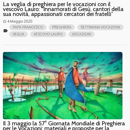
La veglia di preghiera per le vocazioni con il
vescovo Lauro: “Innamorati di Gesù, cantori della
sua novità, appassionati cercatori dei fratelli”
4 Maggio 2020
access_time
PAPA FRANCESCO
PREGHIERA
SETTIMANA VOCAZIONI
label
VEGLIA
VESCOVO LAURO
VOCAZIONI
Il 3 maggio la 57° Giornata Mondiale di Preghiera
per le Vocazioni: materiali e proposte per la