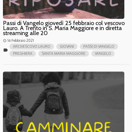
Passi di Vangelo giovedì 25 febbraio col vescovo
Lauro. A Trento in S. Maria Maggiore e in diretta
streaming alle 20
16 Febbraio 2021
access_time
ARCIVESCOVO LAURO
GIOVANI
PASSI DI VANGELO
label
PREGHIERA
SANTA MARIA MAGGIORE
VANGELO