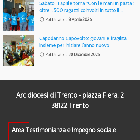
Sabato 11 aprile torna “Con le mani in pasta”:
oltre 1.500 ragazzi coinvolti in tutto il …
access_time
Pubblicato il:
8 Aprile 2026
Capodanno Capovolto: giovani e fragilità,
insieme per iniziare l’anno nuovo
access_time
Pubblicato il:
30 Dicembre 2025
Arcidiocesi di Trento - piazza Fiera, 2
38122 Trento
Area Testimonianza e Impegno sociale