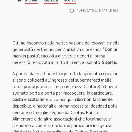
GIOVANI
GIOVANI
NOTIZIE
access_time
PUBBLICATO IL:
8 APRILE 2019
Ottimo riscontro nella partecipazione dei giovani e nella
generosità dei trentini per l’iniziativa diocesana
“Con le
mani in pasta”
, raccolta di viveri e generi di prima
necessità realizzata in tutto il Trentino sabato
6 aprile.
A partire dal mattino e lungo tutta la giornata i giovani
si sono collocati all’ingresso dei supermercati (nelle
foto i protagonisti a Trento in piazza Cantore) o hanno
suonato porta a porta per raccogliere, in particolare,
pasta e scatolame
, o comunque
cibo non facilmente
deperibile
, e materiali di prima necessità destinati poi a
persone o famiglie seguite da Caritas, Banco
Alimentare e da altre associazioni che localmente si
prendono a cuore situazioni di particolare indigenza.
L’iniziativa è stata coordinata da Caritas, Pastorale