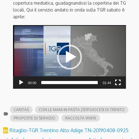
copertura mediatica, guadagnandosi la copertina dei TG
locali. Qui il servizio andato in onda sulla TGR sabato 6
aprile:
Video
Player
00:00
01:44
CARITAS
CON LE MANI IN PASTA 2019 DIOCESI DI TRENTO
label
PROPOSTE DI SERVIZIO
RACCOLTA VIVERI
Ritaglio-TGR Trentino Alto Adige TN-20190408-0925