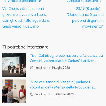
navigate_before
navigate_next
Articolo precedente
Articolo successivo
Via Crucis cittadina con i
23/19 (8 aprile) –
giovani e il vescovo Lauro.
“Clandestino! Storie e
Con gli occhi allo sguardo di
percorsi di genti in
Gesù verso il Calvario
movimento”
Ti potrebbe interessare
Tisi: “Dal bisogno può nascere un’alleanza tra
Comuni, volontariato e Caritas”. L’arcives…
access_time
Pubblicato il:
9 Luglio 2026
“Vite che sanno di Vangelo”, parlano i
volontari della Mensa della Provvidenz…
access_time
Pubblicato il:
30 Giugno 2026