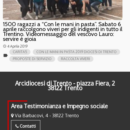
1500 ragazzi a “Con le mani in pasta”. Sabato 6
aprile raccolgono viveri per gli indigenti in tutto il
Trentino. Videomessaggio del vescovo Lauro:
servire è gioia
4 Aprile 2019
access_time
CARITAS
CON LE MANI IN PASTA 2019 DIOCESI DI TRENTO
label
PROPOSTE DI SERVIZIO
RACCOLTA VIVERI
Arcidiocesi di Trento - piazza Fiera, 2
38122 Trento
Area Testimonianza e Impegno sociale
Via Barbacovi, 4 - 38122 Trento
Contatti