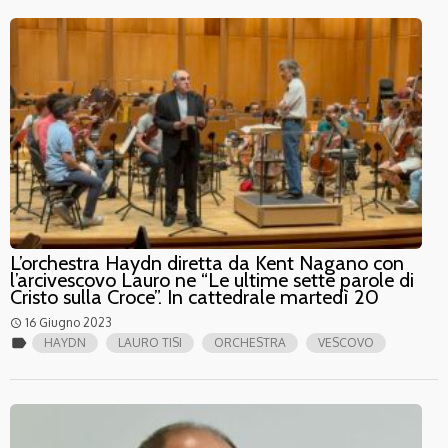
L’orchestra Haydn diretta da Kent Nagano con
l’arcivescovo Lauro ne “Le ultime sette parole di
Cristo sulla Croce”. In cattedrale martedì 20
16 Giugno 2023
access_time
label
HAYDN
LAURO TISI
ORCHESTRA
VESCOVO