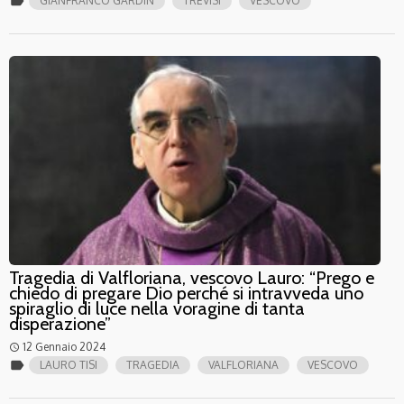
label
GIANFRANCO GARDIN
TREVISI
VESCOVO
Tragedia di Valfloriana, vescovo Lauro: “Prego e
chiedo di pregare Dio perché si intravveda uno
spiraglio di luce nella voragine di tanta
disperazione”
12 Gennaio 2024
access_time
label
LAURO TISI
TRAGEDIA
VALFLORIANA
VESCOVO