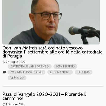
Don Ivan Maffeis sarà ordinato vescovo
domenica 11 settembre alle ore 16 nella cattedrale
di Perugia
26 Luglio 2022
access_time
CATTEDRALE SAN LORENZO
IVAN MAFFEIS
label
IVAN MAFFEIS VESCOVO
ORDINAZIONE
PERUGIA
VESCOVO
Passi di Vangelo 2020-2021 – Riprende il
cammino!
1 Ottobre 2019
access_time