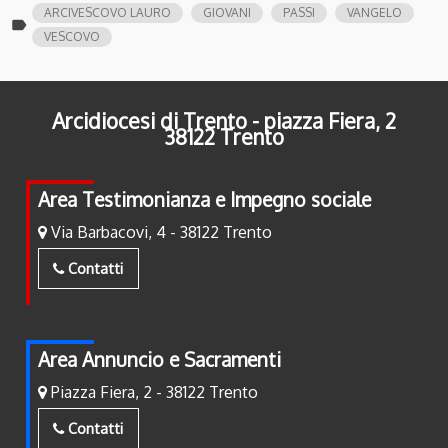
ARCIVESCOVO LAURO
GIOVANI
PASSI
VANGELO
label
VESCOVO
Arcidiocesi di Trento - piazza Fiera, 2
38122 Trento
Area Testimonianza e Impegno sociale
Via Barbacovi, 4 - 38122 Trento
Contatti
Area Annuncio e Sacramenti
Piazza Fiera, 2 - 38122 Trento
Contatti