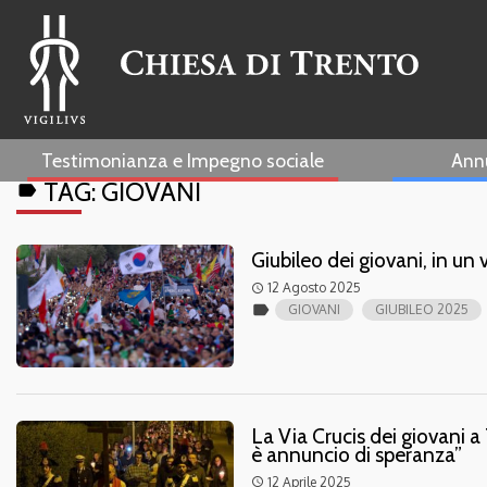
Testimonianza e Impegno sociale
Ann
TAG:
GIOVANI
label
Giubileo dei giovani, in un 
12 Agosto 2025
access_time
label
GIOVANI
GIUBILEO 2025
La Via Crucis dei giovani a
è annuncio di speranza”
12 Aprile 2025
access_time