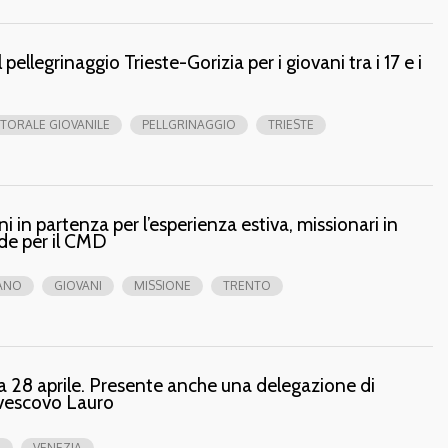
l pellegrinaggio Trieste-Gorizia per i giovani tra i 17 e i
TORALE GIOVANILE
PELLGRINAGGIO
TRIESTE
i in partenza per l’esperienza estiva, missionari in
de per il CMD
SANO
GIOVANI
MISSIONE
TRENTO
 28 aprile. Presente anche una delegazione di
l vescovo Lauro
O
VENEZIA