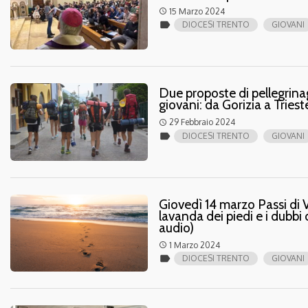
15 Marzo 2024
access_time
label
DIOCESI TRENTO
GIOVANI
Due proposte di pellegrinag
giovani: da Gorizia a Tries
29 Febbraio 2024
access_time
label
DIOCESI TRENTO
GIOVANI
Giovedì 14 marzo Passi di V
lavanda dei piedi e i dubbi
audio)
1 Marzo 2024
access_time
label
DIOCESI TRENTO
GIOVANI