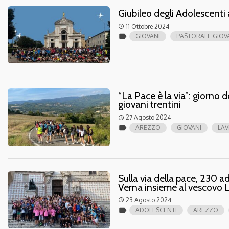
Giubileo degli Adolescenti 
11 Ottobre 2024
access_time
label
GIOVANI
PASTORALE GIOV
“La Pace è la via”: giorno d
giovani trentini
27 Agosto 2024
access_time
label
AREZZO
GIOVANI
LA
Sulla via della pace, 230 a
Verna insieme al vescovo 
23 Agosto 2024
access_time
label
ADOLESCENTI
AREZZO