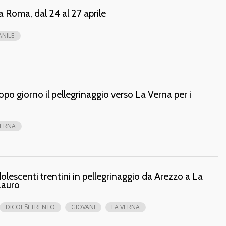
a Roma, dal 24 al 27 aprile
ANILE
opo giorno il pellegrinaggio verso La Verna per i
VERNA
dolescenti trentini in pellegrinaggio da Arezzo a La
Lauro
DICOESI TRENTO
GIOVANI
LA VERNA