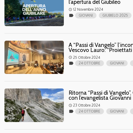
l’apertura del Giubileo
12 Novembre 2024
access_time
label
GIOVANI
GIUBIELO 2025
A “Passi di Vangelo” l’incon
Vescovo Lauro: “Proiettati
25 Ottobre 2024
access_time
label
24 OTTOBRE
GIOVANI
Ritorna “Passi di Vangelo”.
con l’evangelista Giovanni
23 Ottobre 2024
access_time
label
24 OTTOBRE
GIOVANI