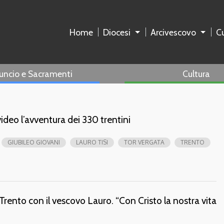
Home
Diocesi
Arcivescovo
Cu
uncio e Sacramenti
Cultura
video l’avventura dei 330 trentini
GIUBILEO GIOVANI
LAURO TISI
TOR VERGATA
TRENTO
 Trento con il vescovo Lauro. “Con Cristo la nostra vita