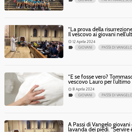
“La prova della risurrezione
Il vescovo ai giovani nell’
12 Aprile 2024
access_time
label
GIOVANI
PASSI DI VANGEL
“E se fosse vero? Tommaso e
vescovo Lauro per l’ultimo
8 Aprile 2024
access_time
label
GIOVANI
PASSI DI VANGEL
A Passi di Vangelo giovani 
lavanda dei piedi. “Servire 