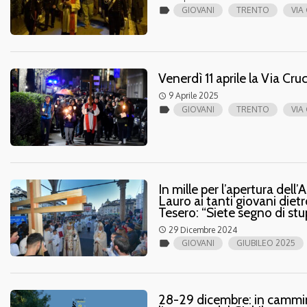
label
GIOVANI
TRENTO
VIA
Venerdì 11 aprile la Via Cruc
9 Aprile 2025
access_time
label
GIOVANI
TRENTO
VIA
In mille per l’apertura dell
Lauro ai tanti giovani diet
Tesero: “Siete segno di st
29 Dicembre 2024
access_time
label
GIOVANI
GIUBILEO 2025
28-29 dicembre: in cammin