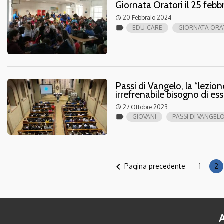
Giornata Oratori il 25 febb
20 Febbraio 2024
access_time
label
EDU-CARE
GIORNATA ORA
Passi di Vangelo, la “lezion
irrefrenabile bisogno di ess
27 Ottobre 2023
access_time
label
GIOVANI
PASSI DI VANGEL
navigate_before
Pagina precedente
1
2
A