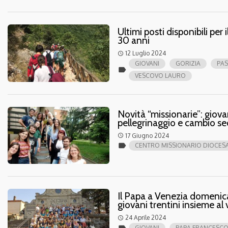
Ultimi posti disponibili per i
30 anni
12 Luglio 2024
access_time
GIOVANI
GORIZIA
PAS
label
VESCOVO LAURO
Novità “missionarie”: giovan
pellegrinaggio e cambio se
17 Giugno 2024
access_time
label
CENTRO MISSIONARIO DIOCE
Il Papa a Venezia domenica
giovani trentini insieme a
24 Aprile 2024
access_time
label
GIOVANI
PAPA FRANCESC