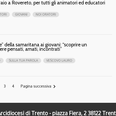
raio a Rovereto, per tutti gli animatori ed educatori
TORI
GIOVANI
NOI ORATORI
e” della samaritana ai giovani: “scoprire un
ere pensati, amati, incontrati”
O
SULLA TUA PAROLA
VESCOVO LAURO
navigate_next
3
4
Pagina successiva
rcidiocesi di Trento - piazza Fiera, 2 38122 Tren