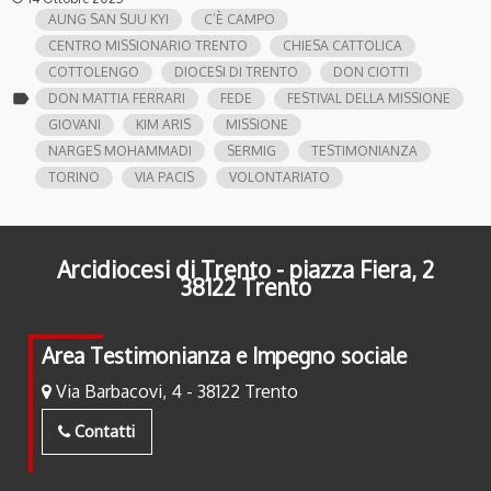
AUNG SAN SUU KYI
C’È CAMPO
CENTRO MISSIONARIO TRENTO
CHIESA CATTOLICA
COTTOLENGO
DIOCESI DI TRENTO
DON CIOTTI
label
DON MATTIA FERRARI
FEDE
FESTIVAL DELLA MISSIONE
GIOVANI
KIM ARIS
MISSIONE
NARGES MOHAMMADI
SERMIG
TESTIMONIANZA
TORINO
VIA PACIS
VOLONTARIATO
Arcidiocesi di Trento - piazza Fiera, 2
38122 Trento
Area Testimonianza e Impegno sociale
Via Barbacovi, 4 - 38122 Trento
Contatti