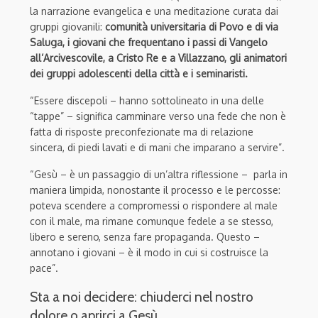
la narrazione evangelica e una meditazione curata dai
gruppi giovanili:
comunità universitaria di Povo e di via
Saluga, i giovani che frequentano i passi di Vangelo
all’Arcivescovile, a Cristo Re e a Villazzano, gli animatori
dei gruppi adolescenti della città e i seminaristi.
“
Essere discepoli – hanno
sottolineato
in una delle
“tappe” – significa camminare verso una fede che non è
fatta di risposte preconfezionate ma di relazione
sincera, di piedi lavati e di mani che imparano a servire”.
“Gesù – è un passaggio di un’altra riflessione – parla in
maniera limpida, nonostante il processo e le percosse:
poteva scendere a compromessi o rispondere al male
con il male, ma rimane comunque fedele a se stesso,
libero e sereno, senza fare propaganda. Questo –
annotano i giovani – è il modo in cui si costruisce la
pace”.
Sta a noi decidere:
chiuderci nel nostro
dolore o aprirci a Gesù