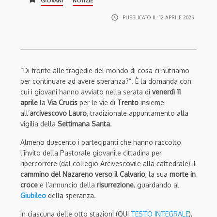
GIOVANI
NOTIZIE
access_time
PUBBLICATO IL:
12 APRILE 2025
“Di fronte alle tragedie del mondo di cosa ci nutriamo
per continuare ad avere speranza?”. È la domanda con
cui i giovani hanno avviato nella serata di
venerdì 11
aprile
la
Via Crucis
per le vie di
Trento
insieme
all’
arcivescovo Lauro
, tradizionale appuntamento alla
vigilia della
Settimana Santa
.
Almeno duecento i partecipanti che hanno raccolto
l’invito della Pastorale giovanile cittadina per
ripercorrere (dal collegio Arcivescovile alla cattedrale) il
c
ammino del Nazareno verso il Calvario
, la sua
morte in
croce
e l’annuncio della
risurrezione
, guardando al
Giubileo
della speranza.
In ciascuna delle otto stazioni (QUI
TESTO INTEGRALE
),