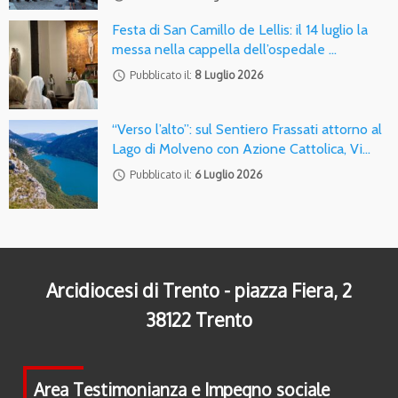
Festa di San Camillo de Lellis: il 14 luglio la
messa nella cappella dell’ospedale …
access_time
Pubblicato il:
8 Luglio 2026
“Verso l’alto”: sul Sentiero Frassati attorno al
Lago di Molveno con Azione Cattolica, Vi…
access_time
Pubblicato il:
6 Luglio 2026
Arcidiocesi di Trento - piazza Fiera, 2
38122 Trento
Area Testimonianza e Impegno sociale