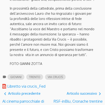
In prossimità della cattedrale, prima della conclusione
dell’arcivescovo Lauro che ha ringraziato i giovani per
la profondità delle loro riflessioni intrise di fede
autentica, sale ancora un invito carico di futuro:
“
Ascoltiamo la voce del Maestro e portiamo nel mondo
il messaggio della risurrezione: la speranza – hanno
ribadito i protagonisti della Via Crucis – è possibile,
perché l’amore non muore mai. Noi giovani siamo il
presente e il futuro, e con Cristo possiamo trasformare
la nostra vita in un annuncio di speranza per tutti”.
FOTO GIANNI ZOTTA
label
GIOVANI
TRENTO
VIA CRUCIS
Libretto via crucis_Fed
navigate_before
navigate_next
Articolo precedente
Articolo successivo
Al cinema parrocchiale di
RSF-inBlu, Cronache trentine