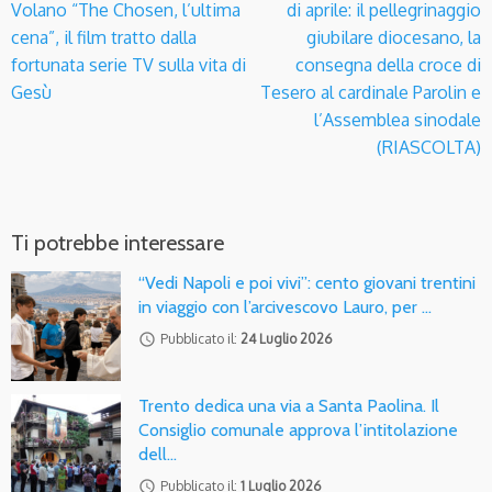
Volano “The Chosen, l’ultima
di aprile: il pellegrinaggio
cena”, il film tratto dalla
giubilare diocesano, la
fortunata serie TV sulla vita di
consegna della croce di
Gesù
Tesero al cardinale Parolin e
l’Assemblea sinodale
(RIASCOLTA)
Ti potrebbe interessare
“Vedi Napoli e poi vivi”: cento giovani trentini
in viaggio con l’arcivescovo Lauro, per …
access_time
Pubblicato il:
24 Luglio 2026
Trento dedica una via a Santa Paolina. Il
Consiglio comunale approva l’intitolazione
dell…
access_time
Pubblicato il:
1 Luglio 2026