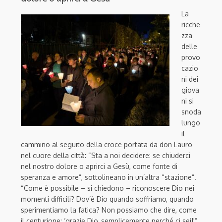
La
ricche
zza
delle
provo
cazio
ni dei
giova
ni si
snoda
lungo
il
cammino al seguito della croce portata da don Lauro
nel cuore della città: “
Sta a noi decidere: se chiuderci
nel nostro dolore o aprirci a Gesù, come fonte di
speranza e amore”,
sottolineano in un’altra “stazione”.
“Come è possibile – si chiedono – riconoscere Dio nei
momenti difficili? Dov’è Dio quando soffriamo, quando
sperimentiamo la fatica? Non possiamo che dire, come
il centurione: ‘grazie Dio, semplicemente perché ci sei!'”.