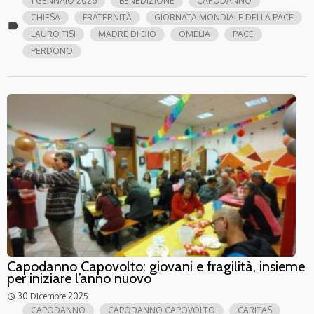
1 GENNAIO 2026
BENEDIZIONE
CAPODANNO
CHIESA
FRATERNITÀ
GIORNATA MONDIALE DELLA PACE
label
LAURO TISI
MADRE DI DIO
OMELIA
PACE
PERDONO
Capodanno Capovolto: giovani e fragilità, insieme
per iniziare l’anno nuovo
30 Dicembre 2025
access_time
CAPODANNO
CAPODANNO CAPOVOLTO
CARITAS