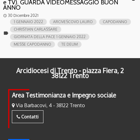
e TV). GUARDA VIDEOMESSAGGIO BUON
ANNO
30 Dicembre 2021
access_time
1 GENNAIO 2022
ARCIVESCOVO LAURO
CAPODANNO
CHRISTIAN CARLASSARE
label
GIORNATA DELLA PACE 1 GENNAIO 2022
MESSE CAPODANNO
TE DEUM
Arcidiocesi di Trento - piazza Fiera, 2
38122 Trento
Area Testimonianza e Impegno sociale
Via Barbacovi, 4 - 38122 Trento
Contatti