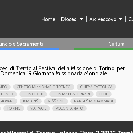
Home
Diocesi
Arcivescovo
Cu
uncio e Sacramenti
Cultura
si di Trento al Festival della Missione di Torino, per
o”. Domenica 19 Giornata Missionaria Mondiale
AMPO
CENTRO MISSIONARIO TRENTO
CHIESA CATTOLICA
 TRENTO
DON CIOTTI
DON MATTIA FERRARI
FEDE
GIOVANI
KIM ARIS
MISSIONE
NARGES MOHAMMADI
TORINO
VIA PACIS
VOLONTARIATO