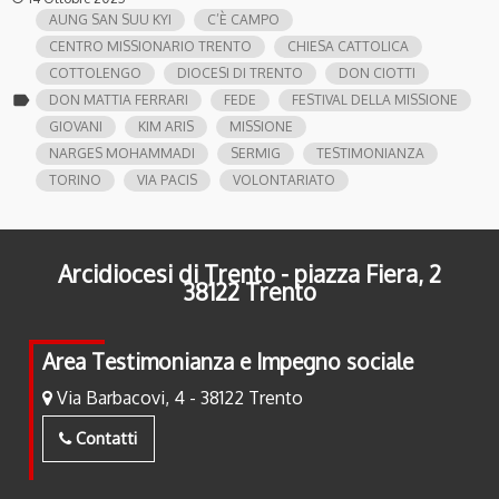
AUNG SAN SUU KYI
C’È CAMPO
CENTRO MISSIONARIO TRENTO
CHIESA CATTOLICA
COTTOLENGO
DIOCESI DI TRENTO
DON CIOTTI
label
DON MATTIA FERRARI
FEDE
FESTIVAL DELLA MISSIONE
GIOVANI
KIM ARIS
MISSIONE
NARGES MOHAMMADI
SERMIG
TESTIMONIANZA
TORINO
VIA PACIS
VOLONTARIATO
Arcidiocesi di Trento - piazza Fiera, 2
38122 Trento
Area Testimonianza e Impegno sociale
Via Barbacovi, 4 - 38122 Trento
Contatti