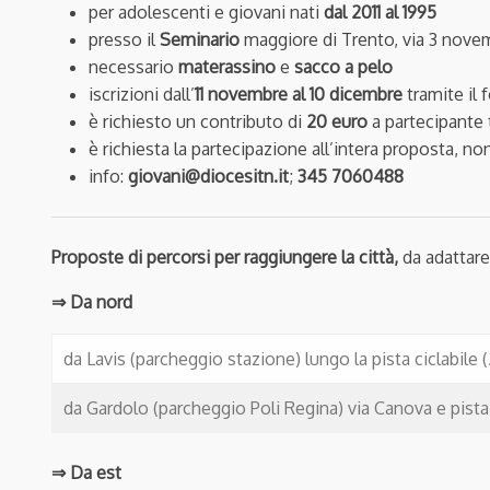
per adolescenti e giovani nati
dal 2011 al 1995
presso il
Seminario
maggiore di Trento, via 3 nove
necessario
materassino
e
sacco a pelo
iscrizioni dall’
11 novembre al 10 dicembre
tramite il 
è richiesto un contributo di
20 euro
a partecipante 
è richiesta la partecipazione all’intera proposta, no
info:
giovani@diocesitn.it
;
345 7060488
Proposte di percorsi per raggiungere la città,
da adattare
⇒ Da nord
da Lavis (parcheggio stazione) lungo la pista ciclabile (
da Gardolo (parcheggio Poli Regina) via Canova e pista c
⇒ Da est