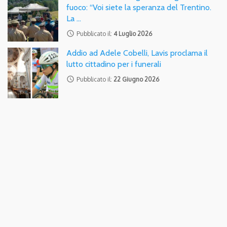
fuoco: “Voi siete la speranza del Trentino.
La …
access_time
Pubblicato il:
4 Luglio 2026
Addio ad Adele Cobelli, Lavis proclama il
lutto cittadino per i funerali
access_time
Pubblicato il:
22 Giugno 2026