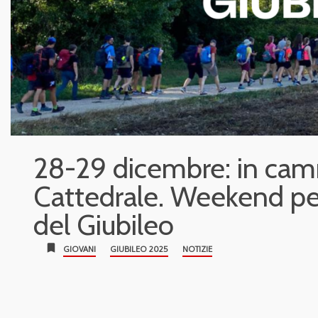
28-29 dicembre: in cam
Cattedrale. Weekend per
del Giubileo
bookmark
GIOVANI
GIUBILEO 2025
NOTIZIE