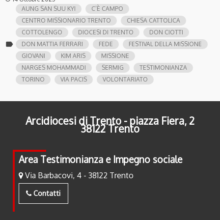
AUNG SAN SUU KYI
C’È CAMPO
CENTRO MISSIONARIO TRENTO
CHIESA CATTOLICA
COTTOLENGO
DIOCESI DI TRENTO
DON CIOTTI
label
DON MATTIA FERRARI
FEDE
FESTIVAL DELLA MISSIONE
GIOVANI
KIM ARIS
MISSIONE
NARGES MOHAMMADI
SERMIG
TESTIMONIANZA
TORINO
VIA PACIS
VOLONTARIATO
Arcidiocesi di Trento - piazza Fiera, 2
38122 Trento
Area Testimonianza e Impegno sociale
Via Barbacovi, 4 - 38122 Trento
Contatti