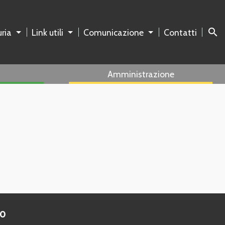
search
ria
Link utili
Comunicazione
Contatti
Amministrazione
to