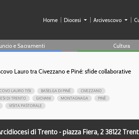
Home
Diocesi
Arcivescovo
Cu
uncio e Sacramenti
Cultura
escovo Lauro tra Civezzano e Piné: sfide collaborative
COVO LAURO TISI
BASELGA DI PINÉ
CIVEZZANO
ESI DI TRENTO
GIOVANI
MONTAGNAGA
PINÈ
VISITA PASTORALE
rcidiocesi di Trento - piazza Fiera, 2 38122 Tren