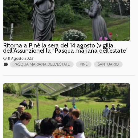
Ritorna a Piné la sera del 14 agosto (vigilia
dell’Assunzione) la “Pasqua mariana dell’estate”
11 Agosto 2023
access_time
label
PASQUA MARIANA DELL'ESTATE
PINÈ
SANTUARIO