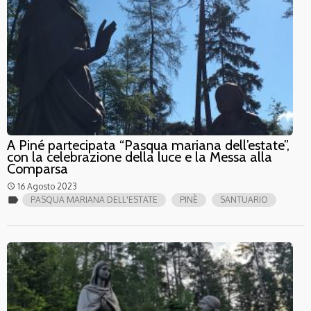
A Piné partecipata “Pasqua mariana dell’estate”,
con la celebrazione della luce e la Messa alla
Comparsa
16 Agosto 2023
access_time
label
PASQUA MARIANA DELL'ESTATE
PINÈ
SANTUARIO