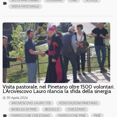
ALTOPIANI CIMBRI
FOLGARIA
PINÈ
SCUOLE
label
VISITA PASTORALE
Visita pastorale, nel Pinetano oltre 1500 volontari.
L’Arcivescovo Lauro rilancia la sfida della sinergia
30 Aprile 2026
access_time
ARCIVESCOVO LAURO TISI
ASSOCIAZIONI PINETANO
BASELGA DI PINÉ
BEDOLLO
CIVEZZANO
label
PARROCCHIE CIVEZZANO
PARROCCHIE PINÉ
PINÈ