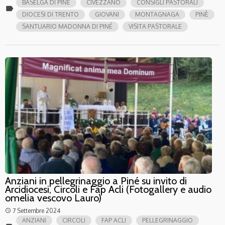
BASELGA DI PINÉ
CIVEZZANO
CONSIGLI PASTORALI
label
DIOCESI DI TRENTO
GIOVANI
MONTAGNAGA
PINÈ
SANTUARIO MADONNA DI PINÉ
VISITA PASTORALE
Anziani in pellegrinaggio a Piné su invito di
Arcidiocesi, Circoli e Fap Acli (Fotogallery e audio
omelia vescovo Lauro)
7 Settembre 2024
access_time
ANZIANI
CIRCOLI
FAP ACLI
PELLEGRINAGGIO