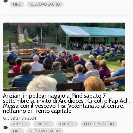
label
PINÈ
VESCOVO LAURO
Anziani in pellegrinaggio a Piné sabato 7
settembre su invito di Arcidiocesi, Circoli e Fap Acli.
Messa con il vescovo Tisi. Volontariato al centro,
nell’anno di Trento capitale
5 Settembre 2024
access_time
ANZIANI
CIRCOLI
FAP ACLI
PELLEGRINAGGIO
label
PINÈ
VESCOVO LAURO