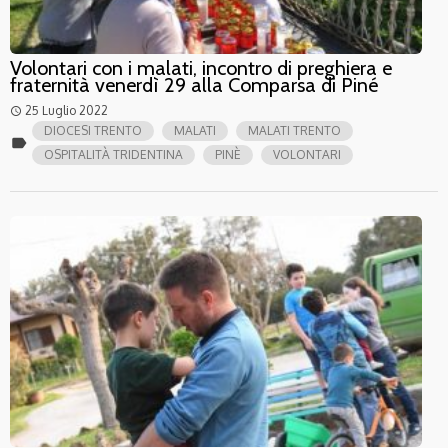
Volontari con i malati, incontro di preghiera e
fraternità venerdì 29 alla Comparsa di Piné
25 Luglio 2022
access_time
DIOCESI TRENTO
MALATI
MALATI TRENTO
label
OSPITALITÀ TRIDENTINA
PINÈ
VOLONTARI