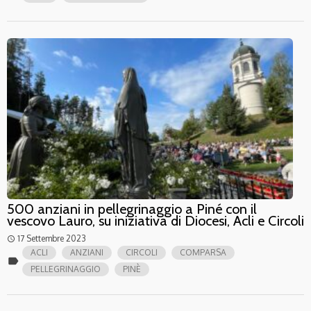
500 anziani in pellegrinaggio a Piné con il
vescovo Lauro, su iniziativa di Diocesi, Acli e Circoli
17 Settembre 2023
access_time
ACLI
ANZIANI
CIRCOLI
COMPARSA
label
PELLEGRINAGGIO
PINÈ