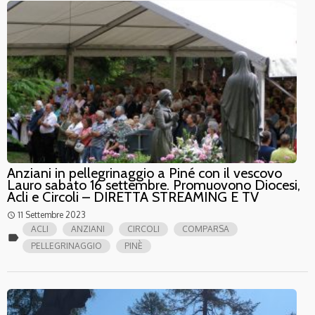
Anziani in pellegrinaggio a Piné con il vescovo
Lauro sabato 16 settembre. Promuovono Diocesi,
Acli e Circoli – DIRETTA STREAMING E TV
11 Settembre 2023
access_time
ACLI
ANZIANI
CIRCOLI
COMPARSA
label
PELLEGRINAGGIO
PINÈ