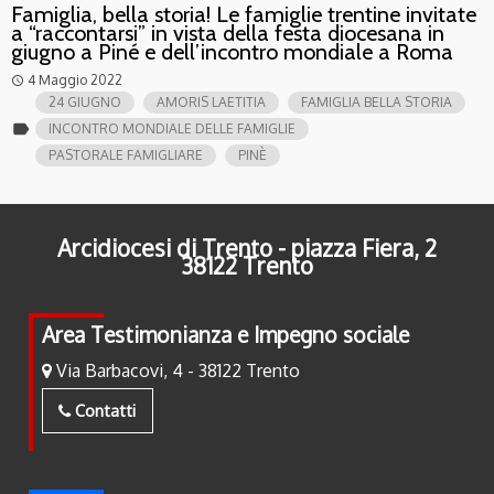
Famiglia, bella storia! Le famiglie trentine invitate
a “raccontarsi” in vista della festa diocesana in
giugno a Piné e dell’incontro mondiale a Roma
4 Maggio 2022
access_time
24 GIUGNO
AMORIS LAETITIA
FAMIGLIA BELLA STORIA
label
INCONTRO MONDIALE DELLE FAMIGLIE
PASTORALE FAMIGLIARE
PINÈ
Arcidiocesi di Trento - piazza Fiera, 2
38122 Trento
Area Testimonianza e Impegno sociale
Via Barbacovi, 4 - 38122 Trento
Contatti