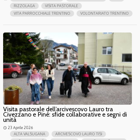
RIZZOLAGA
VISITA PASTORALE
VITA PARROCCHIALE TRENTINO
VOLONTARIATO TRENTINO
Visita pastorale dell’arcivescovo Lauro tra
Civezzano e Piné: sfide collaborative e segni di
unità
23 Aprile 2026
access_time
ALTA VALSUGANA
ARCIVESCOVO LAURO TISI