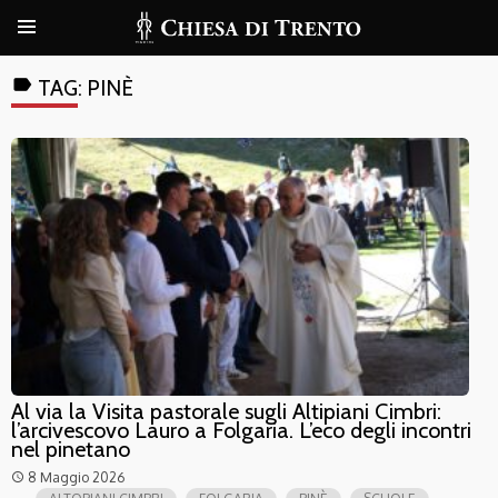
label
TAG:
PINÈ
Al via la Visita pastorale sugli Altipiani Cimbri:
l’arcivescovo Lauro a Folgaria. L’eco degli incontri
nel pinetano
8 Maggio 2026
access_time